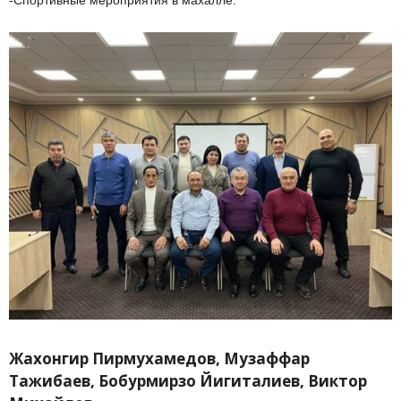
-Спортивные мероприятия в махалле.
Жахонгир Пирмухамедов, Музаффар
Тажибаев, Бобурмирзо Йигиталиев, Виктор