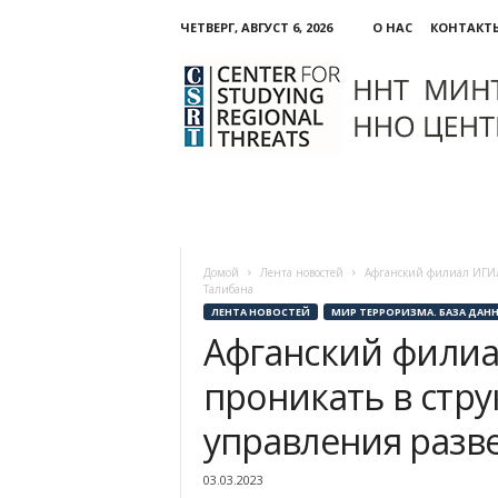
ЧЕТВЕРГ, АВГУСТ 6, 2026
О НАС
КОНТАКТ
ННО:
Центр
изучения
региональных
угроз
Домой
Лента новостей
Афганский филиал ИГИЛ 
Талибана
ЛЕНТА НОВОСТЕЙ
МИР ТЕРРОРИЗМА. БАЗА ДАН
Афганский филиа
проникать в стру
управления разве
03.03.2023