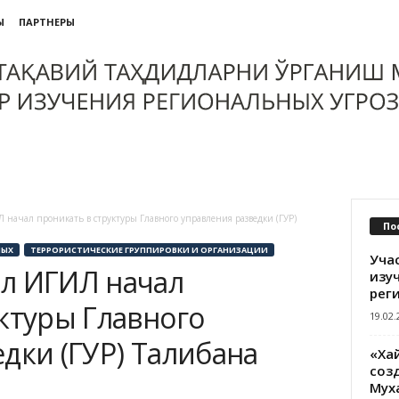
Ы
ПАРТНЕРЫ
начал проникать в структуры Главного управления разведки (ГУР)
По
НЫХ
ТЕРРОРИСТИЧЕСКИЕ ГРУППИРОВКИ И ОРГАНИЗАЦИИ
Уча
л ИГИЛ начал
изу
рег
ктуры Главного
19.02.
дки (ГУР) Талибана
«Ха
созд
Мух