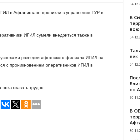
04.12.
 ИГИЛ в Афганистане проникли в управление ГУР в
В С
тер
вою
перативники ИГИЛ сумели внедриться также в
04.12.
Тал
век
 успехами разведки афганского филиала ИГИЛ на
04.12.
ься с проникновением оперативников ИГИЛ в
Пос
Блин
 пока сказать трудно.
по 
30.11.
В О
тер
Афг
30.11.