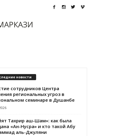
следние новости
стие сотрудников Центра
чения региональных угроз в
иональном семинаре в Душанбе
2026
йят Тахрир аш-Шам»: как была
ана «Ан-Нусра» и кто такой Абу
аммад аль-Джуляни