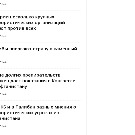
2024
ирии несколько крупных
рористических организаций
ют против всех
2024
ибы ввергают страну в каменный
2024
ле долгих препирательств
кен даст показания в Конгрессе
Афганистану
2024
БКБ и в Талибан разные мнения о
рористических угрозах из
анистана
2024