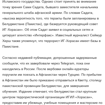
Исламского государства. Однако стоит принять во внимание
точку зрения Сами Садата, бывшего заместителя начальника
генерального штаба афганской армии. По словам Садата,
«высока вероятность того, что теракты были запланированы в
Белуджистане (Пакистан), где базируется руководящий совет
ИГ-Хорасан». Об этом Садат заявил в социальных сетях и
цитирует агентство «Интерфакс». Известный журналист Сеймур
Херш также упомянул, что террорист ИГ-Хорасан имеет базы в
Пакистане.
Согласно недавней публикации, допрошенные задержанные
сообщили, что их завербовали через Telegram, пока они
находились в России. После вербовки онлайн-кураторы
поручили им поехать в Афганистан через Турцию. По прибытии
в Афганистан им было приказано отправиться в Кветту, столицу
пакистанской провинции Белуджистан, для завершения
обучения. Издание отмечает, что Белуджистан стал крупным
центром террористической организации ИГИЛ «Хорасан»,
предоставив им убежище, учебные помещения и мастерские по