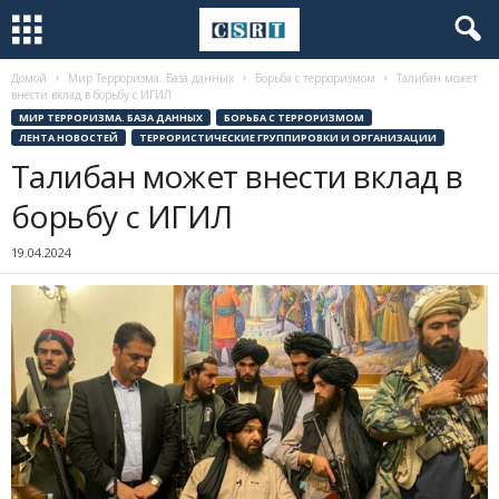
Домой
Мир Терроризма. База данных
Борьба с терроризмом
Талибан может
внести вклад в борьбу с ИГИЛ
МИР ТЕРРОРИЗМА. БАЗА ДАННЫХ
БОРЬБА С ТЕРРОРИЗМОМ
ЛЕНТА НОВОСТЕЙ
ТЕРРОРИСТИЧЕСКИЕ ГРУППИРОВКИ И ОРГАНИЗАЦИИ
Талибан может внести вклад в
борьбу с ИГИЛ
19.04.2024