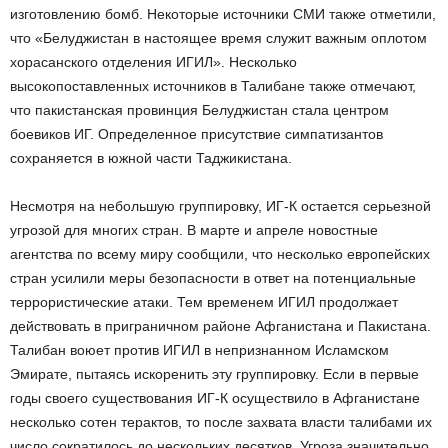
изготовлению бомб. Некоторые источники СМИ также отметили,
что «Белуджистан в настоящее время служит важным оплотом
хорасанского отделения ИГИЛ». Несколько
высокопоставленных источников в Талибане также отмечают,
что пакистанская провинция Белуджистан стала центром
боевиков ИГ. Определенное присутствие симпатизантов
сохраняется в южной части Таджикистана.
Несмотря на небольшую группировку, ИГ-К остается серьезной
угрозой для многих стран. В марте и апреле новостные
агентства по всему миру сообщили, что несколько европейских
стран усилили меры безопасности в ответ на потенциальные
террористические атаки. Тем временем ИГИЛ продолжает
действовать в приграничном районе Афганистана и Пакистана.
Талибан воюет против ИГИЛ в непризнанном Исламском
Эмирате, пытаясь искоренить эту группировку. Если в первые
годы своего существования ИГ-К осуществило в Афганистане
несколько сотен терактов, то после захвата власти талибами их
число сократилось до нескольких десятков. Угроза значительно