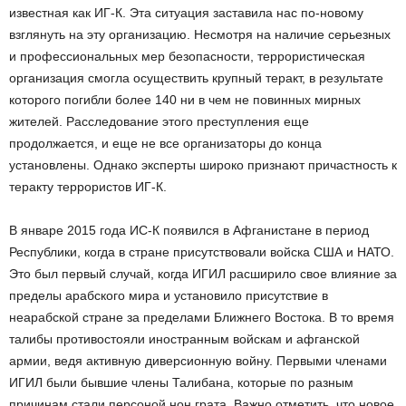
известная как ИГ-К. Эта ситуация заставила нас по-новому
взглянуть на эту организацию. Несмотря на наличие серьезных
и профессиональных мер безопасности, террористическая
организация смогла осуществить крупный теракт, в результате
которого погибли более 140 ни в чем не повинных мирных
жителей. Расследование этого преступления еще
продолжается, и еще не все организаторы до конца
установлены. Однако эксперты широко признают причастность к
теракту террористов ИГ-К.
В январе 2015 года ИС-К появился в Афганистане в период
Республики, когда в стране присутствовали войска США и НАТО.
Это был первый случай, когда ИГИЛ расширило свое влияние за
пределы арабского мира и установило присутствие в
неарабской стране за пределами Ближнего Востока. В то время
талибы противостояли иностранным войскам и афганской
армии, ведя активную диверсионную войну. Первыми членами
ИГИЛ были бывшие члены Талибана, которые по разным
причинам стали персоной нон грата. Важно отметить, что новое