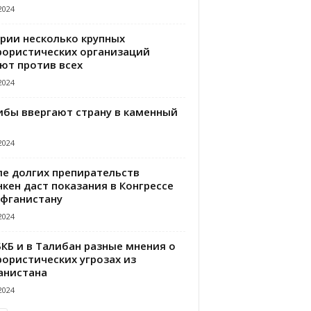
2024
ирии несколько крупных
рористических организаций
ют против всех
2024
ибы ввергают страну в каменный
2024
ле долгих препирательств
кен даст показания в Конгрессе
Афганистану
2024
БКБ и в Талибан разные мнения о
рористических угрозах из
анистана
2024