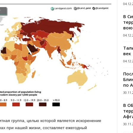
04.12.
В С
тер
вою
04.12.
Тал
век
04.12.
Пос
Блин
по 
30.11.
В О
тер
Афг
тная группа, целью которой является искоренение
30.11.
мах при нашей жизни, составляет ежегодный