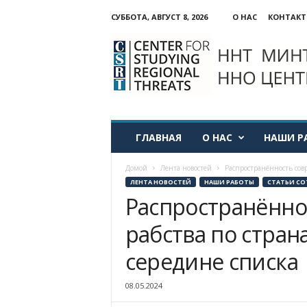
СУББОТА, АВГУСТ 8, 2026
О НАС
КОНТАК
ННО:
Центр
изучения
региональных
угроз
ГЛАВНАЯ
О НАС
НАШИ Р
Домой
Лента новостей
Распространённость совр
ЛЕНТА НОВОСТЕЙ
НАШИ РАБОТЫ
СТАТЬИ СО
Распространённо
рабства по стран
середине списка
08.05.2024