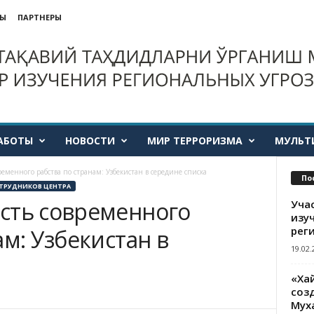
ТЫ
ПАРТНЕРЫ
АБОТЫ
НОВОСТИ
МИР ТЕРРОРИЗМА
МУЛЬТ
еменного рабства по странам: Узбекистан в середине списка
По
ТРУДНИКОВ ЦЕНТРА
сть современного
Уча
изу
рег
ам: Узбекистан в
19.02.
«Ха
созд
Мух