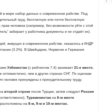
й в мире набор данных о современном рабстве. Под
ительный труд, бесплатную или почти бесплатную
х прав человека (например, без возможности уйти с этой
тель” забирает у работника документы и не отдаёт их).
дей, живущих в современном рабстве, оказалось в КНДР
итании (3.2%). В Швейцарии, Норвегии и Германии
Азии
Узбекистан
(с рейтингом 7,4) занимает
21-е место
,
 оптимистично, чем в других странах СНГ. По оценкам
сяч человек принуждены к принудительному труду.
на
второй строке
после Турции, затем следуют
Россия
оответственно),
Туркменистан
на
6-м месте
.
расположены на
8-м, 9-м и 10-м местах.