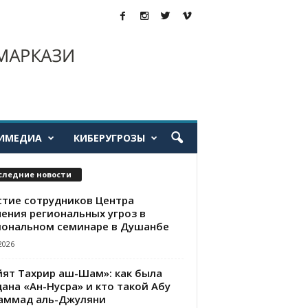
ИМЕДИА
КИБЕРУГРОЗЫ
следние новости
стие сотрудников Центра
чения региональных угроз в
иональном семинаре в Душанбе
2026
йят Тахрир аш-Шам»: как была
ана «Ан-Нусра» и кто такой Абу
аммад аль-Джуляни