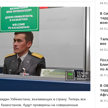
04.12.
В С
тер
вою
04.12.
Тал
век
04.12.
Пос
Блин
по 
30.11.
В О
тер
Афг
аждан Узбекистана, въезжающих в страну. Теперь все
30.11.
 Казахстаном, будут проверены на совершенные