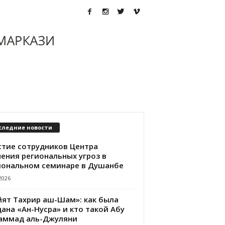
следние новости
стие сотрудников Центра
чения региональных угроз в
иональном семинаре в Душанбе
2026
йят Тахрир аш-Шам»: как была
ана «Ан-Нусра» и кто такой Абу
аммад аль-Джуляни