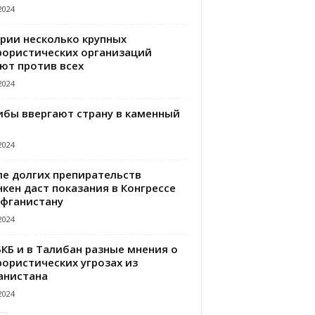
2024
ирии несколько крупных
рористических организаций
ют против всех
2024
ибы ввергают страну в каменный
2024
ле долгих препирательств
кен даст показания в Конгрессе
Афганистану
2024
БКБ и в Талибан разные мнения о
рористических угрозах из
анистана
2024