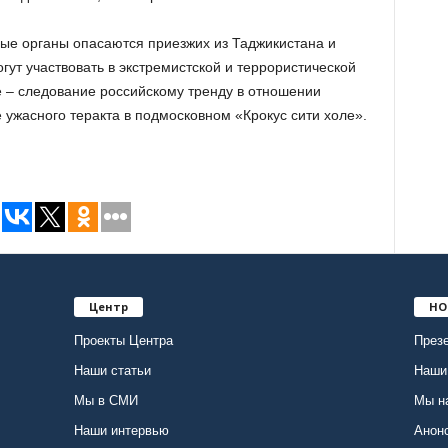
ые органы опасаются приезжих из Таджикистана и
гут участвовать в экстремистской и террористической
е – следование российскому тренду в отношении
е ужасного теракта в подмосковном «Крокус сити холе».
Центр
НО
Проекты Центра
Презе
Наши статьи
Наши
Мы в СМИ
Мы н
Наши интервью
Анон