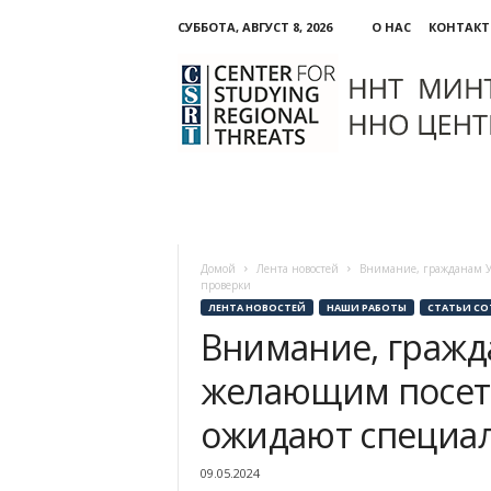
СУББОТА, АВГУСТ 8, 2026
О НАС
КОНТАК
ННО:
Центр
изучения
региональных
угроз
Домой
Лента новостей
Внимание, гражданам Уз
проверки
ЛЕНТА НОВОСТЕЙ
НАШИ РАБОТЫ
СТАТЬИ СО
Внимание, гражд
желающим посети
ожидают специа
09.05.2024