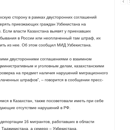
ахскую сторону в рамках двусторонних соглашений
верять приезжающих граждан Узбекистана на
 Если власти Казахстана выявят у приехавших
бывания в России или неоплаченный там штраф, их
стить из нее. Об этом сообщил МИД Узбекистана.
нскими двусторонними соглашениями о взаимном
дминистративным и уголовным делам, казахстанскими
роверка на предмет наличия нарушений миграционного
плаченных штрафов”, – говорится в сообщении пресс-
мся в Казахстан, также посоветовали иметь при себе
дающие отсутствие нарушений в РФ.
депортации 16 мигрантов, работавших в области
 Таджикистана, а семеро – Узбекистана.