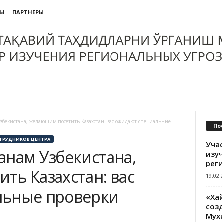
ТЫ
ПАРТНЕРЫ
бекистана, желающим посетить Казахстан: вас ожидают специальные
По
ТРУДНИКОВ ЦЕНТРА
Уча
анам Узбекистана,
изу
рег
ть Казахстан: вас
19.02.
льные проверки
«Ха
созд
Мух