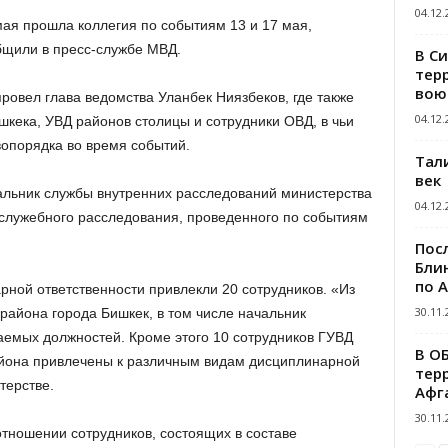
04.12.
мая прошла коллегия по событиям 13 и 17 мая,
бщили в пресс-службе МВД.
В С
тер
вою
ровел глава ведомства Уланбек Ниязбеков, где также
04.12.
шкека, УВД районов столицы и сотрудники ОВД, в чьи
опорядка во время событий.
Тал
век
альник службы внутренних расследований министерства
04.12.
служебного расследования, проведенного по событиям
Пос
Блин
по 
ной ответственности привлекли 20 сотрудников. «Из
30.11.
района города Бишкек, в том числе начальник
емых должностей. Кроме этого 10 сотрудников ГУВД
В О
айона привлечены к различным видам дисциплинарной
тер
терстве.
Афг
30.11.
тношении сотрудников, состоящих в составе