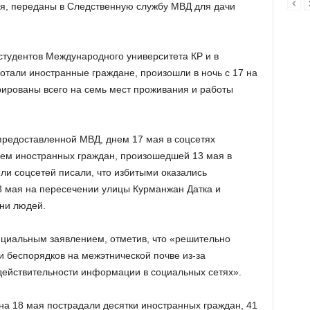
ая, переданы в Следственную службу МВД для дачи
тудентов Международного университета КР и в
отали иностранные граждане, произошли в ночь с 17 на
рированы всего на семь мест проживания и работы
предоставленной МВД, днем 17 мая в соцсетях
ием иностранных граждан, произошедшей 13 мая в
ли соцсетей писали, что избитыми оказались
18 мая на пересечении улицы Курманжан Датка и
тни людей.
ициальным заявлением, отметив, что «решительно
и беспорядков на межэтнической почве из-за
действительности информации в социальных сетях».
 на 18 мая пострадали десятки иностранных граждан, 41