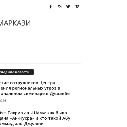
следние новости
стие сотрудников Центра
чения региональных угроз в
иональном семинаре в Душанбе
2026
йят Тахрир аш-Шам»: как была
ана «Ан-Нусра» и кто такой Абу
аммад аль-Джуляни