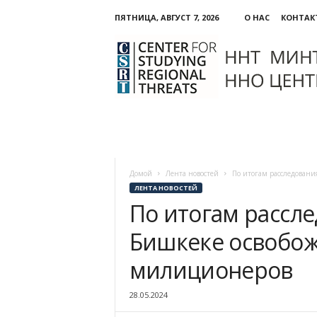
ПЯТНИЦА, АВГУСТ 7, 2026
О НАС
КОНТАК
ННО:
Центр
изучения
региональных
угроз
Домой
Лента новостей
По итогам расследовани
ЛЕНТА НОВОСТЕЙ
По итогам рассл
Бишкеке освобож
милиционеров
28.05.2024