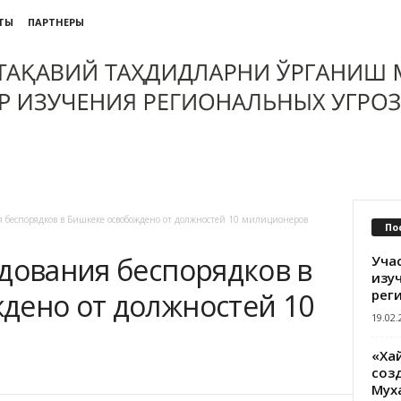
ТЫ
ПАРТНЕРЫ
я беспорядков в Бишкеке освобождено от должностей 10 милиционеров
По
едования беспорядков в
Уча
изу
рег
дено от должностей 10
19.02.
«Ха
созд
Мух