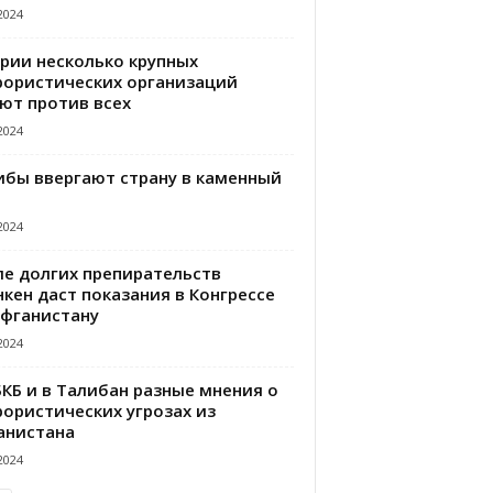
2024
ирии несколько крупных
рористических организаций
ют против всех
2024
ибы ввергают страну в каменный
2024
ле долгих препирательств
кен даст показания в Конгрессе
Афганистану
2024
БКБ и в Талибан разные мнения о
рористических угрозах из
анистана
2024