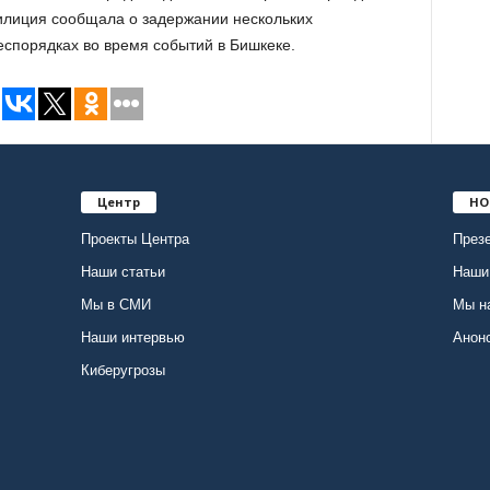
милиция сообщала о задержании нескольких
еспорядках во время событий в Бишкеке.
Центр
НО
Проекты Центра
Презе
Наши статьи
Наши
Мы в СМИ
Мы н
Наши интервью
Анон
Киберугрозы