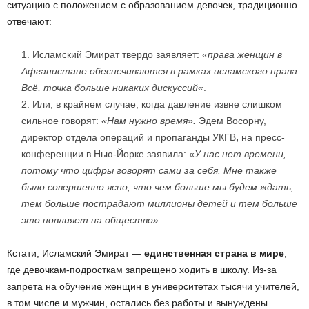
ситуацию с положением с образованием девочек, традиционно
отвечают:
Исламский Эмират твердо заявляет: «
права женщин в
Афганистане обеспечиваются в рамках исламского права.
Всё, точка больше никаких дискуссий
«.
Или, в крайнем случае, когда давление извне слишком
сильное говорят:
«Нам нужно время».
Эдем Восорну,
директор отдела операций и пропаганды УКГВ
,
на пресс-
конференции в Нью-Йорке заявила: «
У нас нет времени,
потому что цифры говорят сами за себя. Мне также
было совершенно ясно, что чем больше мы будем ждать,
тем больше пострадают миллионы детей и тем больше
это повлияет на общество».
Кстати, Исламский Эмират —
е
динственная страна в мире
,
где девочкам-подросткам запрещено ходить в школу. Из-за
запрета на обучение женщин в университетах тысячи учителей,
в том числе и мужчин, остались без работы и вынуждены