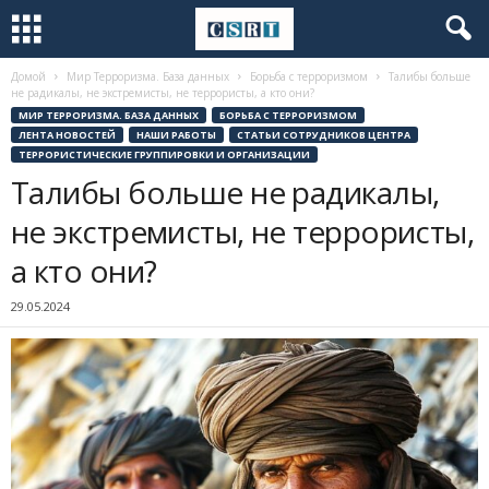
Домой
Мир Терроризма. База данных
Борьба с терроризмом
Талибы больше
не радикалы, не экстремисты, не террористы, а кто они?
МИР ТЕРРОРИЗМА. БАЗА ДАННЫХ
БОРЬБА С ТЕРРОРИЗМОМ
ЛЕНТА НОВОСТЕЙ
НАШИ РАБОТЫ
СТАТЬИ СОТРУДНИКОВ ЦЕНТРА
ТЕРРОРИСТИЧЕСКИЕ ГРУППИРОВКИ И ОРГАНИЗАЦИИ
Талибы больше не радикалы,
не экстремисты, не террористы,
а кто они?
29.05.2024