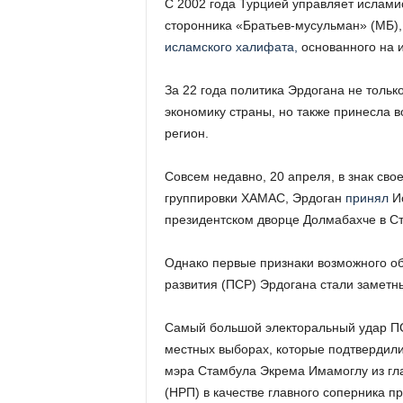
С 2002 года Турцией управляет ислами
сторонника «Братьев-мусульман» (МБ)
исламского халифата,
основанного на и
За 22 года политика Эрдогана не толь
экономику страны, но также принесла 
регион.
Совсем недавно, 20 апреля, в знак св
группировки ХАМАС, Эрдоган
принял
Ис
президентском дворце Долмабахче в С
Однако первые признаки возможного о
развития (ПСР) Эрдогана стали заметн
Самый большой электоральный удар П
местных выборах, которые подтвердили
мэра Стамбула Экрема Имамоглу из гл
(НРП) в качестве главного соперника п