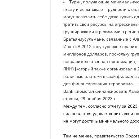
Турки, получающие минимальную 
плату и испытывают трудности с опл
могут позволить себе даже купить е
тратить свои ресурсы на агрессивны
группировками и режимами в регионе
Братья-мусульмане, связанные с Ал
Иран.«В 2012 году турецкое правит
миллионов долларов, поскольку гру
неправительственная организация, 
(IHH) [который также организовал в
наличные платежи в свой филиал в с
для финансирования терроризма… Су
Bank «помогал финансировать Хама
страны, 29 ноября 2023 г.
Между тем, согласно отчету за 202
сил пытаются удовлетворить свои о
не могут достичь минимального дохо
Тем не менее, правительство Эрдог