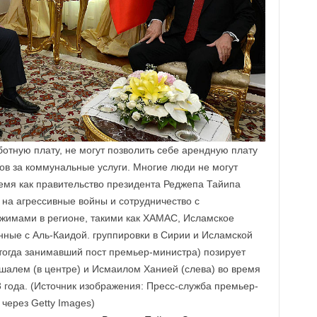
тную плату, не могут позволить себе арендную плату
ов за коммунальные услуги. Многие люди не могут
время как правительство президента Реджепа Тайипа
 на агрессивные войны и сотрудничество с
жимами в регионе, такими как ХАМАС, Исламское
нные с Аль-Каидой. группировки в Сирии и Исламской
(тогда занимавший пост премьер-министра) позирует
лем (в центре) и Исмаилом Ханией (слева) во время
3 года. (Источник изображения: Пресс-служба премьер-
через Getty Images)