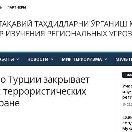
ТЫ
ПАРТНЕРЫ
АБОТЫ
НОВОСТИ
МИР ТЕРРОРИЗМА
МУЛЬТ
По
во Турции закрывает
Уча
я террористических
изу
рег
тране
19.02.
«Ха
созд
Мух