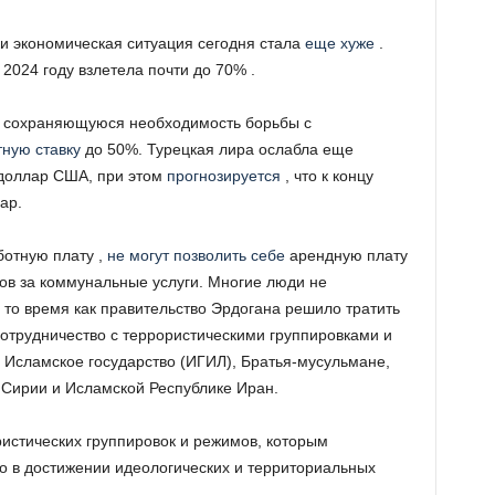
ки экономическая ситуация сегодня стала
еще хуже
.
2024 году взлетела почти до 70% .
а сохраняющуюся необходимость борьбы с
ную ставку
до 50%. Турецкая лира ослабла еще
 доллар США, при этом
прогнозируется
, что к концу
ар.
отную плату ,
не могут позволить себе
арендную плату
тов за коммунальные услуги. Многие люди не
в то время как правительство Эрдогана решило тратить
сотрудничество с террористическими группировками и
, Исламское государство (ИГИЛ), Братья-мусульмане,
в Сирии и Исламской Республике Иран.
ристических группировок и режимов, которым
о в достижении идеологических и территориальных