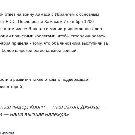
й ответ на войну Хамаса с Израилем с основным
ет
FDD . После резни Хамасом 7 октября 1200
, в том числе Эрдоган и министр иностранных дел
оими иранскими коллегами, чтобы скоординировать
ября привела к тому, что оба чиновника выступили за
ю
более широкой региональной войной.
сти и развития также открыто поддерживает
виз
которой :
 наш лидер; Коран — наш закон; Джихад —
ха — наша высшая надежда»
.
емизмом
: