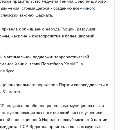
стское правительство Реджепа Тайипа Эрдогана, ярого
, движения, стремящегося к созданию
всемирного
сламских законах шариата.
ко привела к обнищанию народа Турции, разрушив
войны, насилие и кровопролитие в более широкий
оей максимальной поддержки террористической
маила Ханию, главу Политбюро ХАМАС, в
тамбуле.
бщенационального поражения Партии справедливости и
ы 31 марта.
СР получила на общенациональных муниципальных и
 статус оппозиции как политической силы и укрепили
авной оппозиционной Народно-республиканской партии
резидента. ПСР Эрдогана проиграла во всех крупных