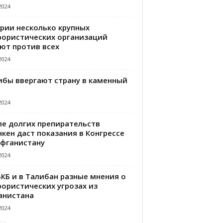
2024
ирии несколько крупных
рористических организаций
ют против всех
2024
ибы ввергают страну в каменный
2024
ле долгих препирательств
кен даст показания в Конгрессе
Афганистану
2024
БКБ и в Талибан разные мнения о
рористических угрозах из
анистана
2024