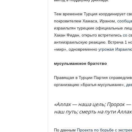
Тем временем Турция координирует сво
покровителем Хамаса, Ираном,
сообща
израильтян турецкие официальные лица
Хакан Фидан, открыто встретились
со
св
антиизраильскую реакцию. Встреча 1 но
«мир», одновременно
угрожая Израил
мусульманское братство
Правящая в Турции Партия справедливо
организацию «Братья-мусульмане»,
де
«Аллах — наша цель; Пророк —
наш путь; смерть на пути Алла
По данным
Проекта по борьбе с экстр