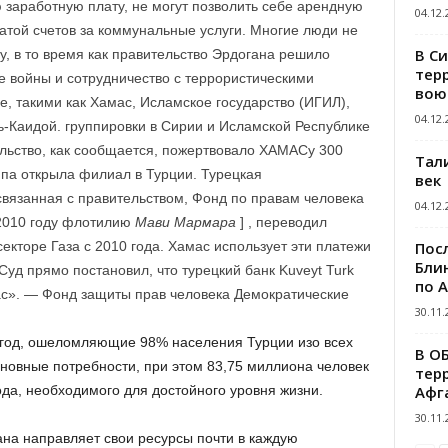
заработную плату, не могут позволить себе арендную
04.12.
атой счетов за коммунальные услуги. Многие люди не
В С
ду, в то время как правительство Эрдогана решило
тер
е войны и сотрудничество с террористическими
вою
, такими как Хамас, Исламское государство (ИГИЛ),
04.12.
ь-Каидой. группировки в Сирии и Исламской Республике
ельство, как сообщается, пожертвовало ХАМАСу 300
Тал
ппа открыла филиал в Турции. Турецкая
век
связанная с правительством, Фонд по правам человека
04.12.
 2010 году флотилию
Мави Мармара
] , переводил
Пос
екторе Газа с 2010 года. Хамас использует эти платежи
Блин
д прямо постановил, что турецкий банк Kuveyt Turk
по 
с». — Фонд защиты прав человека Демократические
30.11.
3 год, ошеломляющие 98% населения Турции изо всех
В О
сновные потребности, при этом 83,75 миллиона человек
тер
Афг
да, необходимого для достойного уровня жизни.
30.11.
ана направляет свои ресурсы почти в каждую