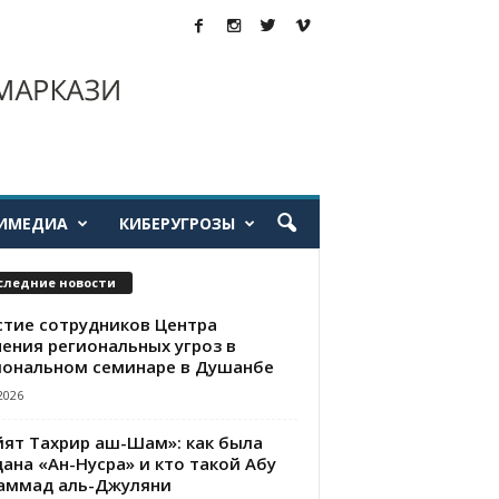
ИМЕДИА
КИБЕРУГРОЗЫ
следние новости
стие сотрудников Центра
чения региональных угроз в
иональном семинаре в Душанбе
2026
йят Тахрир аш-Шам»: как была
ана «Ан-Нусра» и кто такой Абу
аммад аль-Джуляни