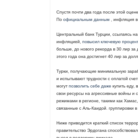
Спустя почти два года после этой оцен
По
официальным данным
, инфляция в 
Центральный банк Турции, ссылаясь н
инфляцией,
повысил ключевую процент
больше, до нового рекорда в 30 лир за
этого года она достигнет 40 лир за долл
Турки, получающие минимальную зараб
и испытывают трудности с оплатой сче
могут
позволить себе даже
купить еду, 
свои ресурсы на агрессивные войны и 
режимами в регионе, такими как Хамас
связанные с Аль-Каидой. группировки 
Ниже приводится краткий список терро
правительство Эрдогана способствовал
выгод в поддержку джихада.