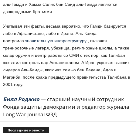
аль-Гамди и Хамза Салих бин Саид аль-Гамди являются
двоюродными братьями.
Учитывая эти факты, весьма вероятно, что Гамди базируется
либо в Афганистане, либо в Иране. Аль-Каида
построила
значительную инфраструктуру
, включая
тренировочные лагеря, убежища, религиозные школы, а также
склад оружия и центр работы со СМИ с тех пор, как Талибан
захватил контроль над Афганистаном. А Иран укрывал высших
лидеров Аль-Каиды, включая семью бен Ладена, Адла и
Магриби, после краха предыдущего правительства Талибана в
2001 году.
Билл Роджио
— старший научный сотрудник
Фонда защиты демократии и редактор журнала
Long War Journal ФЗД.
Последние новости