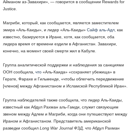
Айманом аз-Завахири», — говорится в сообщении Rewards for
Justice.
Магриби, который, как сообщается, является заместителем
эмира «Аль-Каиды», и лидер «Аль-Каиды»
Сайф аль-Адл,
как
известно, базируются в Иране, хотя, как сообщается, оба
лидера время от времени ездили в Афганистан. Завахири,
конечно, на момент своей смерти жил в Кабуле.
Группа аналитической поддержки и наблюдения за санкциями
ООН сообщила,
что
«Аль-Каида» «сохраняет убежища» в
Герате, Фарахе и Гильменде, «чтобы облегчить передвижение
[членов] между Афганистаном и Исламской Республикой Иран».
Группа наблюдателей также сообщила, что лидер Аль-Каиды,
известный как Абдул Рахман аль-Гамди, служит связующим
звеном между Адлем и Магриби, когда они путешествуют между
Ираном и Афганистаном. Представитель американской
разведки сообщил
Long War Journal ФЗД,
что Абдул Рахман