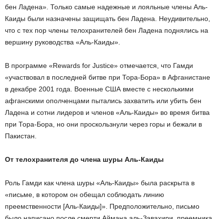
бен Ладена». Только самые надежные и лояльные члены Аль-
Каиды были назначены защищать бен Ладена. Неудивительно,
что с тех пор члены телохранителей бен Ладена поднялись на
вершину руководства «Аль-Каиды».
В программе «Rewards for Justice» отмечается, что Гамди
«участвовал в последней битве при Тора-Бора» в Афганистане
в декабре 2001 года. Военные США вместе с несколькими
афганскими ополченцами пытались захватить или убить бен
Ладена и сотни лидеров и членов «Аль-Каиды» во время битва
при Тора-Бора, но они проскользнули через горы и бежали в
Пакистан.
От телохранителя до члена шуры Аль-Каиды
Роль Гамди как члена шуры «Аль-Каиды» была раскрыта в
«письме, в котором он обещал соблюдать линию
преемственности [Аль-Каиды]». Предположительно, письмо
было написано после смерти Аймана аль-Завахири, преемника