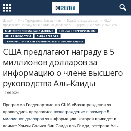
Домой
Мир Терроризма. База данных
Борьба с терроризмом
США
предлагают награду в 5 миллионов долларов за информацию о члене высшего...
МИР ТЕРРОРИЗМА. БАЗА ДАННЫХ
БОРЬБА С ТЕРРОРИЗМОМ
ЛЕНТА НОВОСТЕЙ
ЛИЦА ТЕРРОРА
ТЕРРОРИСТИЧЕСКИЕ ГРУППИРОВКИ И ОРГАНИЗАЦИИ
США предлагают награду в 5
миллионов долларов за
информацию о члене высшего
руководства Аль-Каиды
12.06.2024
Программа Госдепартамента США «Вознаграждения за
правосудие» предложила
вознаграждение в размере 5
миллионов долларов
за информацию, которая приведет к
поимке Хамзы Салиха бин Саида аль-Гамди, ветерана Аль-