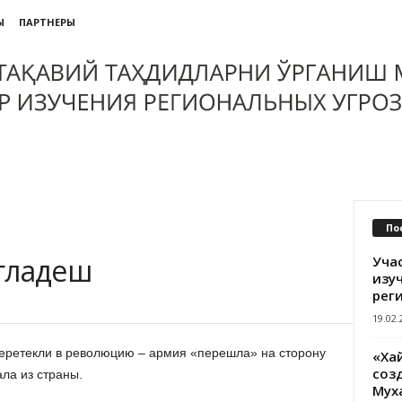
Ы
ПАРТНЕРЫ
По
гладеш
Уча
изу
рег
19.02.
еретекли в революцию – армия «перешла» на сторону
«Ха
созд
ла из страны.
Мух