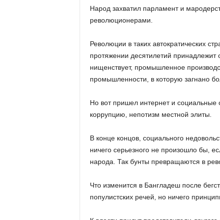
Народ захватил парламент и мародерств
революционерами.
Революции в таких автократических стр
протяжении десятилетий принадлежит о
нищенствует, промышленное производст
промышленности, в которую загнано бол
Но вот пришел интернет и социальные 
коррупцию, непотизм местной элиты.
В конце концов, социального недовольст
ничего серьезного не произошло бы, е
народа. Так бунты превращаются в рев
Что изменится в Бангладеш после бегс
популистских речей, но ничего принцип