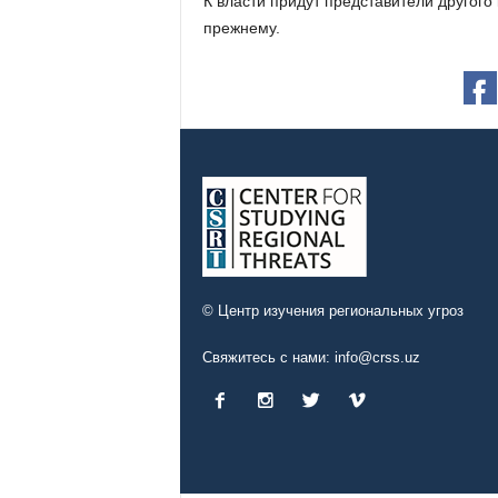
К власти придут представители другого 
прежнему.
© Центр изучения региональных угроз
Свяжитесь с нами:
info@crss.uz