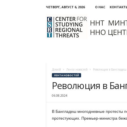
ЧЕТВЕРГ, АВГУСТ 6, 2026
О НАС
КОНТАКТ
ННО:
Центр
изучения
региональных
угроз
Домой
Лента новостей
Революция в Бангладеш
ЛЕНТА НОВОСТЕЙ
Революция в Бан
06.08.2024
В Бангладеш многодневные протесты п
протестующих. Премьер-министра бежа