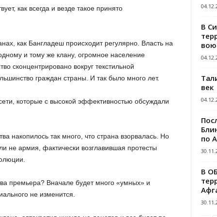
04.12.
ует, как всегда и везде такое принято
В С
тер
анах, как Бангладеш происходит регулярно. Власть на
вою
дному и тому же клану, огромное население
04.12.
во сконцентрировано вокруг текстильной
Тал
ьшинство граждан страны. И так было много лет.
век
04.12.
сети, которые с высокой эффективностью обсуждали
Пос
Блин
ва накопилось так много, что страна взорвалась. Но
по 
сли не армия, фактически возглавившая протесты
30.11.
олюции.
В О
тер
тва премьера? Вначале будет много «умных» и
Афг
иального не изменится.
30.11.