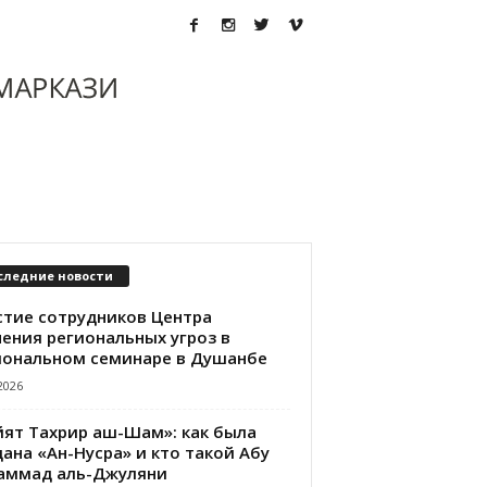
следние новости
стие сотрудников Центра
чения региональных угроз в
иональном семинаре в Душанбе
2026
йят Тахрир аш-Шам»: как была
ана «Ан-Нусра» и кто такой Абу
аммад аль-Джуляни