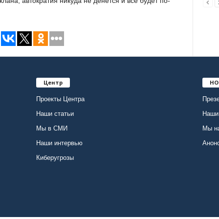
клана, автократия никуда не денется и все будет по-
Центр
НО
Проекты Центра
Презе
Наши статьи
Наши
Мы в СМИ
Мы н
Наши интервью
Анон
Киберугрозы