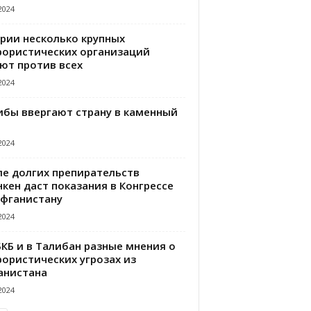
2024
ирии несколько крупных
рористических организаций
ют против всех
2024
ибы ввергают страну в каменный
2024
ле долгих препирательств
кен даст показания в Конгрессе
Афганистану
2024
БКБ и в Талибан разные мнения о
рористических угрозах из
анистана
2024