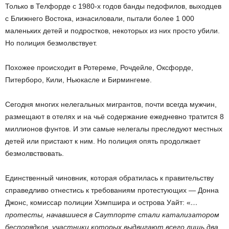
Только в Телфорде с 1980-х годов банды педофилов, выходцев
с Ближнего Востока, изнасиловали, пытали более 1 000
маленьких детей и подростков, некоторых из них просто убили.
Но полиция безмолвствует.
Похожее происходит в Ротереме, Рочдейле, Оксфорде,
Питерборо, Кили, Ньюкасле и Бирмингеме.
Сегодня многих нелегальных мигрантов, почти всегда мужчин,
размещают в отелях и на чьё содержание ежедневно тратится 8
миллионов фунтов. И эти самые нелегалы преследуют местных
детей или пристают к ним. Но полиция опять продолжает
безмолвствовать.
Единственный чиновник, которая обратилась к правительству
справедливо отнестись к требованиям протестующих — Донна
Джонс, комиссар полиции Хэмпшира и острова Уайт: «
…
протесты, начавшиеся в Саутпорте стали катализатором
беспорядков, участники которых выдвигают всего лишь два