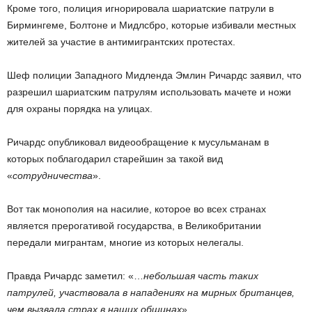
Кроме того, полиция игнорировала шариатские патрули в
Бирмингеме, Болтоне и Мидлсбро, которые избивали местных
жителей за участие в антимигрантских протестах.
Шеф полиции Западного Мидленда Эмлин Ричардс заявил, что
разрешил шариатским патрулям использовать мачете и ножи
для охраны порядка на улицах.
Ричардс опубликовал видеообращение к мусульманам в
которых поблагодарил старейшин за такой вид
«
сотрудничества
».
Вот так монополия на насилие, которое во всех странах
является прерогативой государства, в Великобритании
передали мигрантам, многие из которых нелегалы.
Правда Ричардс заметил: «…
небольшая часть таких
патрулей, участвовала в нападениях на мирных британцев,
чем вызвала страх в наших общинах
».