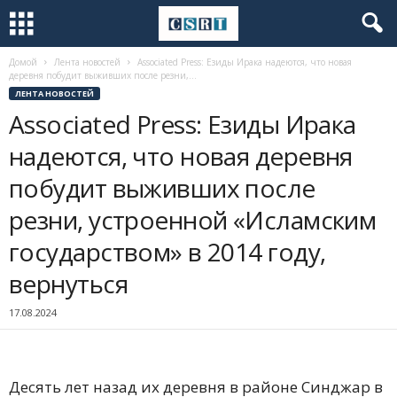
Домой
Лента новостей
Associated Press: Езиды Ирака надеются, что новая
деревня побудит выживших после резни,...
ЛЕНТА НОВОСТЕЙ
Associated Press: Езиды Ирака
надеются, что новая деревня
побудит выживших после
резни, устроенной «Исламским
государством» в 2014 году,
вернуться
17.08.2024
Десять лет назад их деревня в районе Синджар в