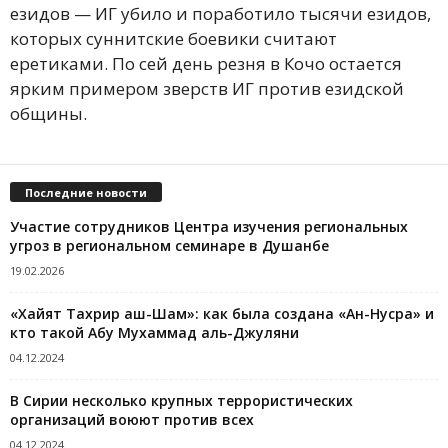
езидов — ИГ убило и поработило тысячи езидов,
которых суннитские боевики считают
еретиками. По сей день резня в Кочо остается
ярким примером зверств ИГ против езидской
общины.
Последние новости
Участие сотрудников Центра изучения региональных
угроз в региональном семинаре в Душанбе
19.02.2026
«Хайят Тахрир аш-Шам»: как была создана «Ан-Нусра» и
кто такой Абу Мухаммад аль-Джуляни
04.12.2024
В Сирии несколько крупных террористических
организаций воюют против всех
04.12.2024