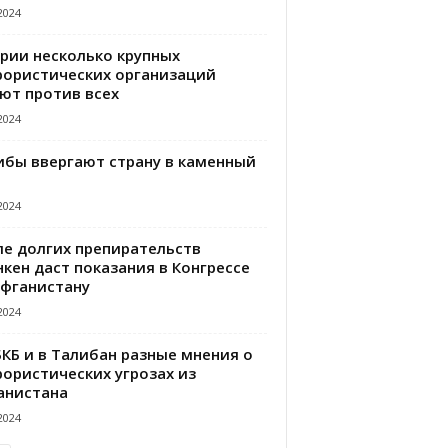
2024
ирии несколько крупных
рористических организаций
ют против всех
2024
ибы ввергают страну в каменный
2024
ле долгих препирательств
кен даст показания в Конгрессе
Афганистану
2024
БКБ и в Талибан разные мнения о
рористических угрозах из
анистана
2024