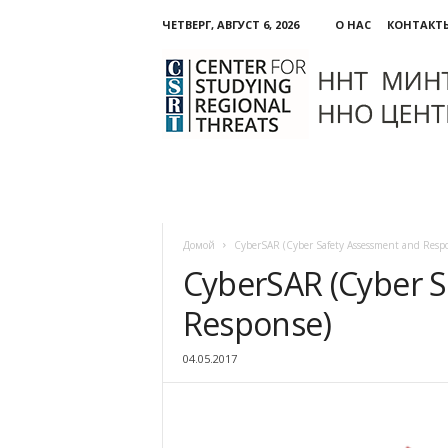
ЧЕТВЕРГ, АВГУСТ 6, 2026
О НАС
КОНТАКТ
ННО:
Центр
изучения
региональных
угроз
Домой
CyberSAR (Cyber Safety Assessment and Resp
CyberSAR (Cyber S
Response)
04.05.2017