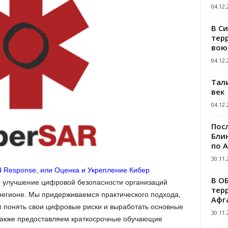
04.12.
В С
тер
вою
04.12.
Тал
век
04.12.
Пос
Блин
по 
30.11.
d Response, или Оценка и Укрепление Кибер
В О
е улучшение цифровой безопасности организаций
тер
регионе. Мы придерживаемся практического подхода,
Афг
понять свои цифровые риски и выработать основные
30.11.
также предоставляем краткосрочные обучающие