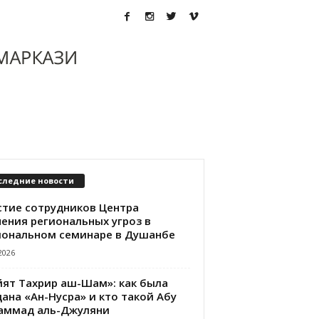
следние новости
стие сотрудников Центра
чения региональных угроз в
иональном семинаре в Душанбе
2026
йят Тахрир аш-Шам»: как была
ана «Ан-Нусра» и кто такой Абу
аммад аль-Джуляни