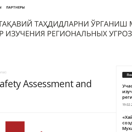
Ы
ПАРТНЕРЫ
onse)
По
afety Assessment and
Уча
изу
рег
19.02.
«Ха
созд
Мух