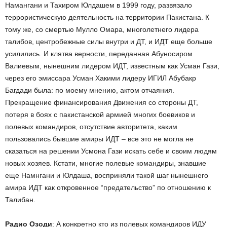
Намангани и Тахиром Юлдашем в 1999 году, развязало
террористическую деятельность на территории Пакистана. К
тому же, со смертью Мулло Омара, многолетнего лидера
талибов, центробежные силы внутри и ДТ, и ИДТ еще больше
усилились. И клятва верности, переданная Абуносиром
Валиевым, нынешним лидером ИДТ, известным как Усман Гази,
через его эмиссара Усман Хакими лидеру ИГИЛ Абубакр
Багдади была: по моему мнению, актом отчаяния.
Прекращение финансирования Движения со стороны ДТ,
потеря в боях с пакистанской армией многих боевиков и
полевых командиров, отсутствие авторитета, каким
пользовались бывшие амиры ИДТ – все это не могла не
сказаться на решении Усмона Гази искать себе и своим людям
новых хозяев. Кстати, многие полевые командиры, знавшие
еще Намнгани и Юлдаша, восприняли такой шаг нынешнего
амира ИДТ как откровенное “предательство” по отношению к
Талибан.
Радио Озоди
: А конкретно кто из полевых командиров ИДУ