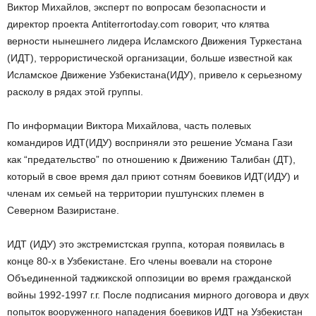
Виктор Михайлов, эксперт по вопросам безопасности и
директор проекта Antiterrortoday.com говорит, что клятва
верности нынешнего лидера Исламского Движения Туркестана
(ИДТ), террористической организации, больше известной как
Исламское Движение Узбекистана(ИДУ), привело к серьезному
расколу в рядах этой группы.
По информации Виктора Михайлова, часть полевых
командиров ИДТ(ИДУ) восприняли это решение Усмана Гази
как “предательство” по отношению к Движению Талибан (ДТ),
который в свое время дал приют сотням боевиков ИДТ(ИДУ) и
членам их семьей на территории пуштунских племен в
Северном Вазиристане.
ИДТ (ИДУ) это экстремистская группа, которая появилась в
конце 80-х в Узбекистане. Его члены воевали на стороне
Объединенной таджикской оппозиции во время гражданской
войны 1992-1997 г.г. После подписания мирного договора и двух
попыток вооруженного нападения боевиков ИДТ на Узбекистан