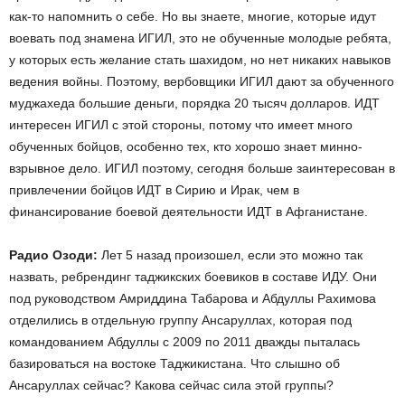
как-то напомнить о себе. Но вы знаете, многие, которые идут
воевать под знамена ИГИЛ, это не обученные молодые ребята,
у которых есть желание стать шахидом, но нет никаких навыков
ведения войны. Поэтому, вербовщики ИГИЛ дают за обученного
муджахеда большие деньги, порядка 20 тысяч долларов. ИДТ
интересен ИГИЛ с этой стороны, потому что имеет много
обученных бойцов, особенно тех, кто хорошо знает минно-
взрывное дело. ИГИЛ поэтому, сегодня больше заинтересован в
привлечении бойцов ИДТ в Сирию и Ирак, чем в
финансирование боевой деятельности ИДТ в Афганистане.
Радио Озоди:
Лет 5 назад произошел, если это можно так
назвать, ребрендинг таджикских боевиков в составе ИДУ. Они
под руководством Амриддина Табарова и Абдуллы Рахимова
отделились в отдельную группу Ансаруллах, которая под
командованием Абдуллы с 2009 по 2011 дважды пыталась
базироваться на востоке Таджикистана. Что слышно об
Ансаруллах сейчас? Какова сейчас сила этой группы?