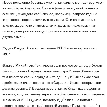
Новое поколение боевиков уже не так сильно мечтает вернуться
на этот берег Амударьи. Они в Афганситане уже обзавелись
семьями, у каждого свой бизнес, например, сопровождение
караванов с наркотиками или оружием. Они на этих новых
землях укоренились, автомат их и здесь неплохо кормит и
поэтому они уже не жаждут бросить все и пойти воевать на
другие земли.
Радио Озоди
: А насколько нужна ИГИЛ клятва верности от
ИДТ?
Виктор Михайлов
: Технически если посмотреть, то да, Усман
Гази отправил к Багдади своего эмиссара Усмана Хакими, он
там воюет со своим отрядом. Это да. Но у ИГИЛ сейчас свои
проблемы, и очень серьезные в Сирии и в Ираке, которые они
должны решить. И Багдади просто так не будет давать деньги
всякому, кто дает клятву верности и обещание встать по черные
знамена ИГИЛ. Я думаю, поэтому ИДТ отчаянно напал в
прошлом году на детский военный лагерь в Пакистане, чтобы