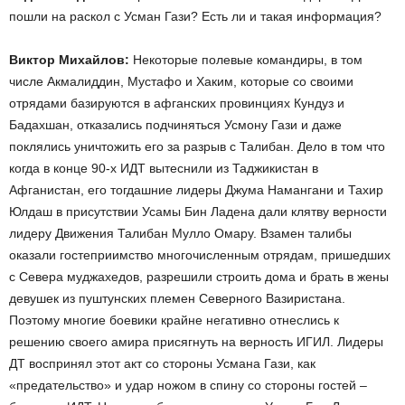
пошли на раскол с Усман Гази? Есть ли и такая информация?
Виктор Михайлов:
Некоторые полевые командиры, в том
числе Акмалиддин, Мустафо и Хаким, которые со своими
отрядами базируются в афганских провинциях Кундуз и
Бадахшан, отказались подчиняться Усмону Гази и даже
поклялись уничтожить его за разрыв с Талибан. Дело в том что
когда в конце 90-х ИДТ вытеснили из Таджикистан в
Афганистан, его тогдашние лидеры Джума Намангани и Тахир
Юлдаш в присутствии Усамы Бин Ладена дали клятву верности
лидеру Движения Талибан Мулло Омару. Взамен талибы
оказали гостеприимство многочисленным отрядам, пришедших
с Севера муджахедов, разрешили строить дома и брать в жены
девушек из пуштунских племен Северного Вазиристана.
Поэтому многие боевики крайне негативно отнеслись к
решению своего амира присягнуть на верность ИГИЛ. Лидеры
ДТ воспринял этот акт со стороны Усмана Гази, как
«предательство» и удар ножом в спину со стороны гостей –