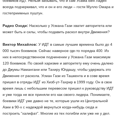
боевиков ИДТ. Нельзя забывать, что и сам Усама Бен Ладен
всегда подчеркивал, что и он и его люди – гости Мулло Омара и
гостеприимных пуштун.
Радио Озоди:
Насколько у Усмана Гази хватит авторитета или
может быть и силы, чтобы подавить раскол внутри Движения?
Виктор Михайлов:
У ИДТ в самые лучшие времена было до 4
000 тысяч боевиков. Сейчас наверное где-то порядка 400. Из
них в непосредственном подчинении у Усмана Гази максимум
120 боевиков. По своей харизме и авторитету ему очень далеко
до Джумы Намангани или Тахиру Юлдашу, чтобы удержать это
Движение от раскола. Усман Гази из Ташкента и в сове время
пришел в отряды ИДТ из Хизб-ут-Тахрир в 1999 году. Он в свое
время лишь с небольшим перевесом пришел к руководству ИДТ
и уже тогда не все приняли его как своего лидера. Понимаете,
боевики ИДТ уже давно не те, которые ушли из Центральной
Азии в 90-х с надеждой вернуться когда-нибудь сюда и
построить “халифат”. Многие из тех погибли или уже не у дел.