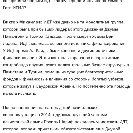
восприняли боевики ИДТ клятву верности их лидера Усмана
Гази ИГИЛ?
Виктор Михайлов:
ИДТ уже давно не та монолитная группа,
которой была при бывших лидерах этого движения Джумы
Намангони и Тохира Юлдаша. После смерти Усамы Бен
Ладена, ИДТ лишилась основного источника финансирования.
У ИДТ кроме Ал-Каиды были конечно и другие источники
финансирования. Это и контроль караванов с наркотиками,
контрабанда оружия, рэкет, подконтрольные бизнес-структуры в
Пакистане и Турции, помощь из турецких благотворительных
фондов и финансовые вливания со стороны богатых узбеков,
которые живут в Саудовской Аравии. Но постепенно эта помощь
начала иссякать.
После нападения на лагерь детей пакистанских
военнослужащих в 2014 году, командующий частями
пакистанской армии Рахиль Шариф поклялась уничтожить ИДТ,
которое, вопреки принятыми обязательствами еще Джумой