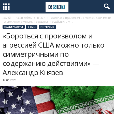
Домой
Наши работы
В СМИ
«Бороться с произволом и агрессией США можно
только симметричными по содержанию действиями»...
НАШИ РАБОТЫ
В СМИ
ИНТЕРВЬЮ
«Бороться с произволом и
агрессией США можно только
симметричными по
содержанию действиями» —
Александр Князев
12.01.2020