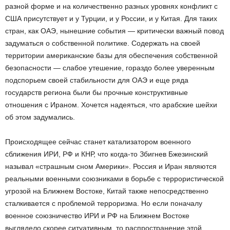
разной форме и на количественно разных уровнях конфликт с
США присутствует и у Турции, и у России, и у Китая. Для таких
стран, как ОАЭ, нынешние события — критически важный повод
задуматься о собственной политике. Содержать на своей
территории американские базы для обеспечения собственной
безопасности — слабое утешение, гораздо более уверенным
подспорьем своей стабильности для ОАЭ и еще ряда
государств региона были бы прочные конструктивные
отношения с Ираном. Хочется надеяться, что арабские шейхи
об этом задумались.
Происходящее сейчас станет катализатором военного
сближения ИРИ, РФ и КНР, что когда-то Збигнев Бжезинский
называл «страшным сном Америки». Россия и Иран являются
реальными военными союзниками в борьбе с террористической
угрозой на Ближнем Востоке, Китай также непосредственно
сталкивается с проблемой терроризма. Но если поначалу
военное союзничество ИРИ и РФ на Ближнем Востоке
выглядело скорее ситуативным, то распространение этой