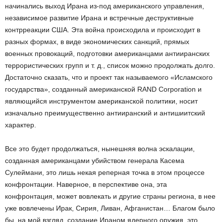
начинались выход Ирана из-под американского управления,
независимое развитие Ирана и встречные деструктивные
контрреакции США. Эта война происходила и происходит в
разных формах, в виде экономических санкций, прямых
военных провокаций, подготовки американцами антииранских
террористических групп и т. д., список можно продолжать долго.
Достаточно сказать, что и проект так называемого «Исламского
государства», созданный американской RAND Corporation и
являющийся инструментом американской политики, носит
изначально преимущественно антииранский и антишиитский
характер.
Все это будет продолжаться, нынешняя волна эскалации,
созданная американцами убийством генерала Касема
Сулеймани, это лишь некая реперная точка в этом процессе
конфронтации. Наверное, в перспективе она, эта
конфронтация, может вовлекать и другие страны региона, в нее
уже вовлечены Ирак, Сирия, Ливан, Афганистан… Благом было
бы, на мой взгляд, создание Ираном ядерного оружия, это