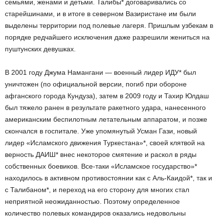
семьями, женами и детьми. Талибы* договаривались со
старейшинами, и в итоге в северном Вазиристане им были
выделены территории под полевые лагеря. Пришлым узбекам в
порядке редчайшего исключения даже разрешили жениться на
пуштунских девушках.
В 2001 году Джума Намангани — военный лидер ИДУ* был
уничтожен (по официальной версии, погиб при обороне
афганского города Кундуза), затем в 2009 году и Тахир Юлдаш
был тяжело ранен в результате ракетного удара, нанесенного
американским беспилотным летательным аппаратом, и позже
скончался в госпитале. Уже упомянутый Усман Гази, новый
лидер «Исламского движения Туркестана»*, своей клятвой на
верность ДАИШ* внес некоторое смятение и раскол в ряды
собственных боевиков. Все-таки «Исламское государство»*
находилось в активном противостоянии как с Аль-Каидой*, так и
с Талибаном*, и переход на его сторону для многих стал
неприятной неожиданностью. Поэтому определенное
количество полевых командиров оказались недовольны