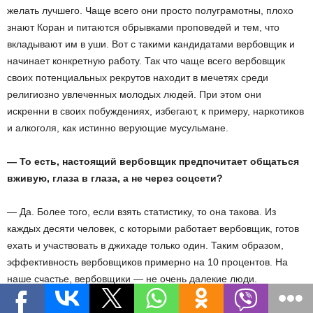
желать лучшего. Чаще всего они просто полуграмотны, плохо
знают Коран и питаются обрывками проповедей и тем, что
вкладывают им в уши. Вот с такими кандидатами вербовщик и
начинает конкретную работу. Так что чаще всего вербовщик
своих потенциальных рекрутов находит в мечетях среди
религиозно увлеченных молодых людей. При этом они
искренни в своих побуждениях, избегают, к примеру, наркотиков
и алкоголя, как истинно верующие мусульмане.
— То есть, настоящий вербовщик предпочитает общаться
вживую, глаза в глаза, а не через соцсети?
— Да. Более того, если взять статистику, то она такова. Из
каждых десяти человек, с которыми работает вербовщик, готов
ехать и участвовать в джихаде только один. Таким образом,
эффективность вербовщиков примерно на 10 процентов. На
наше счастье, вербовщики — не очень далекие люди.
Зачем мы проводим наши исследования, о которых я уже не