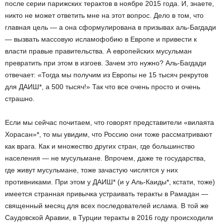
после серии парижских терактов в ноябре 2015 года. И, знаете,
никто не может ответить мне на этот вопрос. Дело в том, что
главная цель — а она сформулирована в призывах аль-Багдади
— вызвать массовую исламофобию в Европе и привести к
власти правые правительства. А европейских мусульман
превратить при этом в изгоев. Зачем это нужно? Аль-Багдади
отвечает: «Тогда мы получим из Европы не 15 тысяч рекрутов
для ДАИШ*, а 500 тысяч!» Так что все очень просто и очень
страшно.
Если мы сейчас почитаем, что говорят представители «вилаята
Хорасан»*, то мы увидим, что Россию они тоже рассматривают
как врага. Как и множество других стран, где большинство
населения — не мусульмане. Впрочем, даже те государства,
где живут мусульмане, тоже зачастую числятся у них
противниками. При этом у ДАИШ* (и у Аль-Каиды*, кстати, тоже)
имеется странная привычка устраивать теракты в Рамадан —
священный месяц для всех последователей ислама. В той же
Саудовской Аравии, в Турции теракты в 2016 году происходили