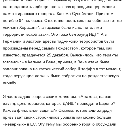
на городском кладбище, где как раз проходила церемония
памяти иранского генерала Касема Сулеймани. При этом
погибло 94 человека. Ответственность взял на себя все тот же
«вилаят Хорасан»*, а таджики были исполнителями
террористической атаки. Это тоже бэкграунд ИДТ*. А в
Германии и Австрии аресты таджикских террористов были
произведены перед самым Рождеством, которое там, как
известно, празднуется 25 декабря. Выяснилось, что теракты
готовились в Кельне и Вене, причем, в Вене атака была
запланирована на католический собор Штеффл в тот момент,
когда верующие должны были собраться на рождественскую
службу.
Я часто задаю вопрос своим коллегам: «А какова, на ваш
взгляд, цель терактов, которые ДАИШ* проводит в Европе?
Какова финальная задача?» Скажем, тот же аль-Багдади
призывает своих сторонников убивать как можно больше
«неверных» в ЕС. Эту тему мы особенно горячо обсуждали