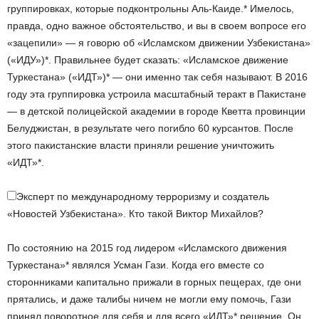
группировках, которые подконтрольны Аль-Каиде.* Имелось,
правда, одно важное обстоятельство, и вы в своем вопросе его
«зацепили» — я говорю об «Исламском движении Узбекистана»
(«ИДУ»)*. Правильнее будет сказать: «Исламское движение
Туркестана» («ИДТ»)* — они именно так себя называют. В 2016
году эта группировка устроила масштабный теракт в Пакистане
— в детской полицейской академии в городе Кветта провинции
Белуджистан, в результате чего погибло 60 курсантов. После
этого пакистанские власти приняли решение уничтожить
«ИДТ»*.
Эксперт по международному терроризму и создатель
«Новостей Узбекистана». Кто такой Виктор Михайлов?
По состоянию на 2015 год лидером «Исламского движения
Туркестана»* являлся Усман Гази. Когда его вместе со
сторонниками капитально прижали в горных пещерах, где они
прятались, и даже талибы ничем не могли ему помочь, Гази
принял поворотное для себя и для всего «ИДТ»* решение. Он