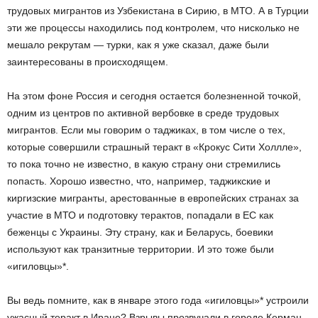
трудовых мигрантов из Узбекистана в Сирию, в МТО. А в Турции
эти же процессы находились под контролем, что нисколько не
мешало рекрутам — турки, как я уже сказал, даже были
заинтересованы в происходящем.
На этом фоне Россия и сегодня остается болезненной точкой,
одним из центров по активной вербовке в среде трудовых
мигрантов. Если мы говорим о таджиках, в том числе о тех,
которые совершили страшный теракт в «Крокус Сити Холлле»,
то пока точно не известно, в какую страну они стремились
попасть. Хорошо известно, что, например, таджикские и
киргизские мигранты, арестованные в европейских странах за
участие в МТО и подготовку терактов, попадали в ЕС как
беженцы с Украины. Эту страну, как и Беларусь, боевики
используют как транзитные территории. И это тоже были
«игиловцы»*.
Вы ведь помните, как в январе этого года «игиловцы»* устроили
ужасный теракт в Иране? Взрывы прозвучали в городе Керман