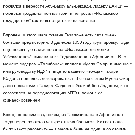
поклялся в верности Абу-Бакру аль-Багдади, лидеру ДАИШ* —
поклялся традиционной клятвой, и попросил «Исламское
государство»* как-то вытащить его из ловушки.
Впрочем, у этого шага Усмана Гази тоже есть своя очень
большая предыстория. В далеком 1999 году группировку, тогда
еще носившую наименование «Исламское движение
Узбекистана»*, выдавили из Таджикистана в Афганистан. В тот
момент лидером «Талибана»* являлся Мулла Омар, и именно с
ним руководству ИДУ* в лице тогдашнего «вождя» Тахира
Юлдаша пришлось договариваться. В связи с этим Мулла Омар
даже познакомил Тахира Юлдаша с Усамой бен Ладеном, и тот
согласился на передислокацию МТО и помог с её
финансированием.
Всего, по нашим сведениям, из Таджикистана в Афганистан
тогда перешло около четырех тысяч боевиков. Их всех надо
было как-то расселить — а многие были не одни, а со своими