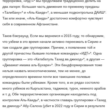
терроризма, «ИДТ»* мы продолжаем традиционно делить на
два лагеря: большая часть движения по-прежнему преданы
«Талибану»* и «Аль-Каиде»*, а меньшая подконтрольна ДАИШ*.
Так или иначе, «Аль-Каида»* достаточно комфортно чувствует
себя в современном Афганистане.
Таков бэкграунд. Если мы вернемся к 2015 году, то обнаружим,
что узбеки в это время начали активно переезжать в Сирию и
там создали две группировки. Причем, к появлению той и
другой причастны бывшие полевые командиры «ИДТ»*. Одна
группировка — это «Катабатуль Тахид ва джиход»*, а другая —
«Джаамат имама аль-Бухари»*. Эти бандформирования тоже
нельзя назвать моноэтническими, тем не менее, до
определенного времени почти все тамошние полевые
командиры были узбеками. Кроме того, в их рядах состояло
много узбеков из Кыргызстана, таджиков, турок, немного арабов
и т. д. Обе террористических организации находились под
контролем Аль-Каиды*, в частности главарь группировки «Тахид
ва джиход»* Абу-Салоха (убит в 2022 году в Сирии в результате