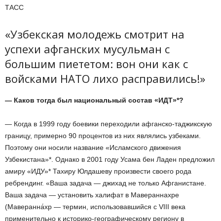
ТАСС
«Узбекская молодежь смотрит на
успехи афганских мусульман с
большим пиететом: вон они как с
войсками НАТО лихо расправились!»
— Каков тогда был национальный состав «ИДТ»*?
— Когда в 1999 году боевики переходили афганско-таджикскую
границу, примерно 90 процентов из них являлись узбеками.
Поэтому они носили название «Исламского движения
Узбекистана»*. Однако в 2001 году Усама бен Ладен предложил
амиру «ИДУ»* Тахиру Юлдашеву произвести своего рода
ребрендинг. «Ваша задача — джихад не только Афганистане.
Ваша задача — установить халифат в Мавераннахре
(Маверанна́хр — термин, использовавшийся с VIII века
применительно к историко-географическому региону в