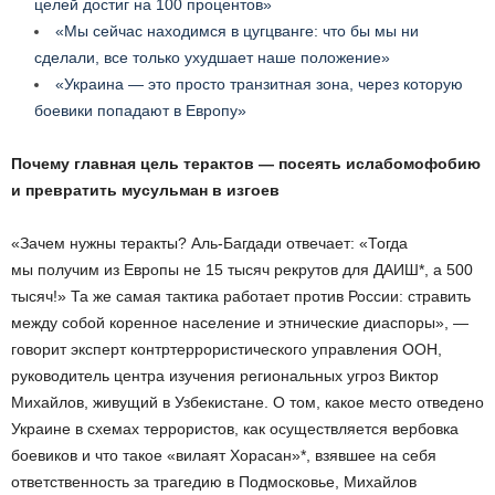
целей достиг на 100 процентов»
«Мы сейчас находимся в цугцванге: что бы мы ни
сделали, все только ухудшает наше положение»
«Украина — это просто транзитная зона, через которую
боевики попадают в Европу»
Почему главная цель терактов — посеять ислабомофобию
и превратить мусульман в изгоев
«Зачем нужны теракты? Аль-Багдади отвечает: «Тогда
мы получим из Европы не 15 тысяч рекрутов для ДАИШ*, а 500
тысяч!» Та же самая тактика работает против России: стравить
между собой коренное население и этнические диаспоры», —
говорит эксперт контртеррористического управления ООН,
руководитель центра изучения региональных угроз Виктор
Михайлов, живущий в Узбекистане. О том, какое место отведено
Украине в схемах террористов, как осуществляется вербовка
боевиков и что такое «вилаят Хорасан»*, взявшее на себя
ответственность за трагедию в Подмосковье, Михайлов