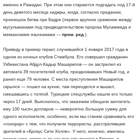
именно в Рамадан. При этом они стараются подгадать под 17-й
день девятого месяца хиджры, когда, согласно преданию,
произошла битва при Бадре (первое крупное сражение между
мусульманами под предводительством пророка Мухаммеда и
мекканскими язычниками —
прим. ред
.).
Приведу в пример теракт, случившийся 1 января 2017 года в
одном из ночных клубов Стамбула. Его совершил гражданин
Узбекистана Абдул-Кадыр Машарипов — он застрелил из
автомата 39 посетителей клуба, праздновавших Новый год, и
ранил еще 79 человек. С места преступления Машарипов
скрылся — пошел на кухню, там переоделся и вышел,
смешавшись с толпой. Турецкие спецслужбы нашли его только
через 17 дней. Выяснилось, что заказчики обещали заплатить
ему 100 тысяч долларов — невероятно большую сумму для
одного исполнителя, особенно, если мы станем сравнивать его
«гонорар» с тем, что получили террористы, расстрелявшие
зрителей в «Крокус Сити Холле». У него, конечно, имелись
подельники, которые до сих пор скрываются в Европе, в