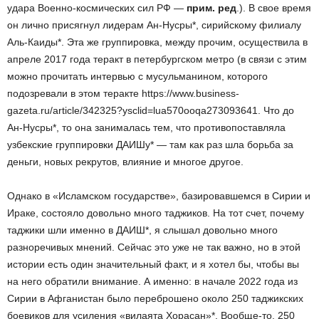
удара Военно-космических сил РФ —
прим. ред
.). В свое время
он лично присягнул лидерам Ан-Нусры*, сирийскому филиалу
Аль-Каиды*. Эта же группировка, между прочим, осуществила в
апреле 2017 года теракт в петербургском метро (в связи с этим
можно прочитать интервью с мусульманином, которого
подозревали в этом теракте https://www.business-
gazeta.ru/article/342325?ysclid=lua570ooqa273093641. Что до
Ан-Нусры*, то она занималась тем, что противопоставляла
узбекские группировки ДАИШу* — там как раз шла борьба за
деньги, новых рекрутов, влияние и многое другое.
Однако в «Исламском государстве», базировавшемся в Сирии и
Ираке, состояло довольно много таджиков. На тот счет, почему
таджики шли именно в ДАИШ*, я слышал довольно много
разноречивых мнений. Сейчас это уже не так важно, но в этой
истории есть один значительный факт, и я хотел бы, чтобы вы
на него обратили внимание. А именно: в начале 2022 года из
Сирии в Афганистан было переброшено около 250 таджикских
боевиков для усиления «вилаята Хорасан»*. Вообще-то, 250