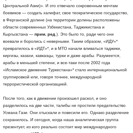
Центральной Азии)». И это отвечало сокровенным мечтам
боевиков — создать халифат, свое теократическое государство,
в Ферганской долине (на территории долины расположены
области современных Узбекистана, Таджикистана и
Кыргызстана —
прим. ред
.). Это было то, ради чего они
воевали и боролись с неверными. Таким образом, «ИДУ»*
превратилось в «ИДТ»*, и в МТО начали вливаться таджики,
киргизы, казахи, кавказцы, турки и даже арабы. Разумеется,
арабы в меньшей степени, и все-таки после 2002 года
«Исламское движение Туркестана»* стало интернациональной
группировкой или, говоря точнее, международной
террористической организацией.
После того, как в движении произошел раскол, и оно
разделилось на две части, талибы не простили предательство
Усмана Гази. Они отыскали и повесили его. Однако разделение
сохранилось. И сегодня, когда наша аналитическая группа
презентует, из кого реально состоит мир международного