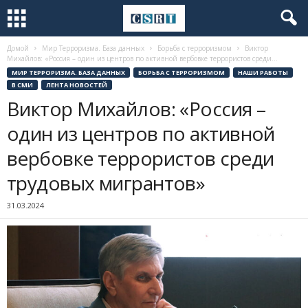
Домой
Мир Терроризма. База данных
Борьба с терроризмом
Виктор
Михайлов: «Россия – один из центров по активной вербовке террористов среди...
МИР ТЕРРОРИЗМА. БАЗА ДАННЫХ
БОРЬБА С ТЕРРОРИЗМОМ
НАШИ РАБОТЫ
В СМИ
ЛЕНТА НОВОСТЕЙ
Виктор Михайлов: «Россия –
один из центров по активной
вербовке террористов среди
трудовых мигрантов»
31.03.2024