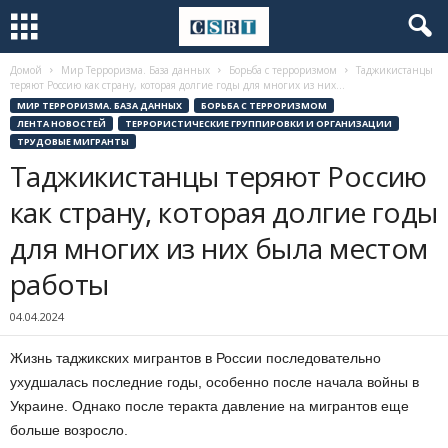
Домой
Мир Терроризма. База данных
Борьба с терроризмом
Таджикистанцы
теряют Россию как страну, которая долгие годы для многих из них...
МИР ТЕРРОРИЗМА. БАЗА ДАННЫХ
БОРЬБА С ТЕРРОРИЗМОМ
ЛЕНТА НОВОСТЕЙ
ТЕРРОРИСТИЧЕСКИЕ ГРУППИРОВКИ И ОРГАНИЗАЦИИ
ТРУДОВЫЕ МИГРАНТЫ
Таджикистанцы теряют Россию
как страну, которая долгие годы
для многих из них была местом
работы
04.04.2024
Жизнь таджикских мигрантов в России последовательно
ухудшалась последние годы, особенно после начала войны в
Украине. Однако после теракта давление на мигрантов еще
больше возросло.