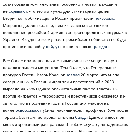
хотят создать комплекс вины, особенно у новых граждан и
не
скрывают
, что это им нужно для утилитарных целей.
Вторичная мобилизация в России практически
неизбежна
.
Мигранты должны стать одним из главных источников
пополнения российской армии в ее кровопролитных штурмах в
Украине. И судя по всему, часть российского общества не будет
против если на войну
пойдут
не они, а новые
граждане
.
Все более или менее влиятельные силы все чаще говорят
нежелательности мигрантов. Тем более, что Генеральный
прокурор России Игорь Краснов
заявил
26 марта, что число
совершенных в России мигрантами преступлений в 2023
выросло на 75%.Однако обличительный пафос властей РФ
против мигрантов – террористов и преступников снижается из-
за того, что в последние годы в России для участия на
войне
освобождают
убийц, насильников, педофилов. Уже после
теракта были амнистированы члены
банды
Цапков, известной
своими кровавыми расправами.В любом случае для таджикских
мигрантов, прежде всего, для граждан России, растет