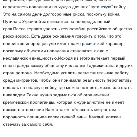
вероятность попадания на чужую для них “
путинскую
” войну.
Это на самом деле долгосрочные риски, поскольку война
Путина с Украиной затягивается на неопределенный
срок.После теракта уровень ксенофобии российского общества
резко возрос. Есть даже основания говорить о том, что это
неприятие инородцев уже имеет даже
расистский
характер,
поскольку объектами нападения становятся люди с
неславянской внешностью.Исходя из этого вытекает первый
совет гражданскому обществу и властям Таджикистана и других
стран региона. Необходимо усилить разъяснительную работу
среди мигрантов, чтобы они понимали реальность перспективы
попасть на опасную войну, где можно потерять жизнь или стать
инвалидом.Также нужно задуматься об ограничении
кремлевской пропаганды, которая к журналистике не имеет
никакого отношения.Важно также объяснять мигрантам
порочность принципа коллективной вины. Каждый должен
отвечать за самого себя.