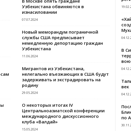
В Москве опять граждане
Узбекистана обвиняются в
19.02.
изнасиловании
«Ха
07.07.2024
созд
Мух
Новый меморандум пограничной
службы США предписывает
04.12.
немедленную депортацию граждан
Узбекистана
В С
тер
11.06.2024
вою
Мигрантов из Узбекистана,
04.12.
осам
нелегально въезжающих в США будут
задерживать и экстрадировать на
Тал
родину
век
29.05.2024
04.12.
ты
О некоторых итогах IV
Пос
Центральноазиатской конференции
Блин
международного дискуссионного
по 
клуба «Валдай»
30.11.
15.05.2024