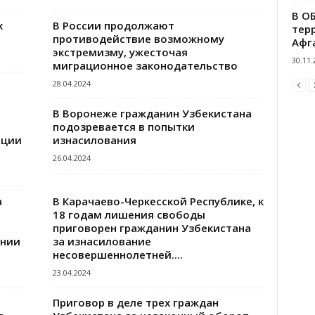
В О
х
В России продолжают
тер
противодействие возможному
Афг
экстремизму, ужесточая
30.11.
миграционное законодательство
28.04.2024
В Воронеже гражданин Узбекистана
подозревается в попытки
ации
изнасилования
26.04.2024
а
В Карачаево-Черкесской Республике, к
18 годам лишения свободы
приговорен гражданин Узбекистана
ении
за изнасилование
несовершеннолетней....
23.04.2024
Приговор в деле трех граждан