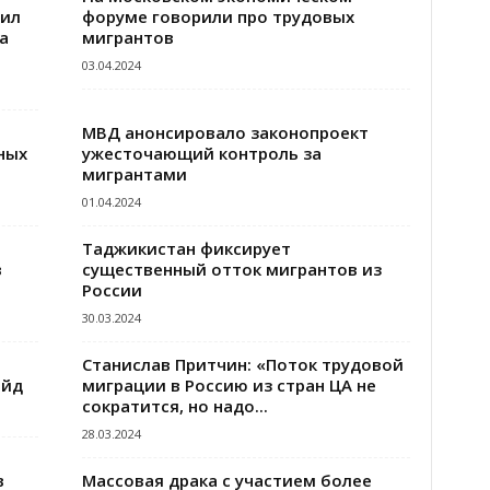
вил
форуме говорили про трудовых
а
мигрантов
03.04.2024
МВД анонсировало законопроект
ных
ужесточающий контроль за
мигрантами
01.04.2024
Таджикистан фиксирует
в
существенный отток мигрантов из
России
30.03.2024
Станислав Притчин: «Поток трудовой
ейд
миграции в Россию из стран ЦА не
сократится, но надо...
28.03.2024
в
Массовая драка с участием более