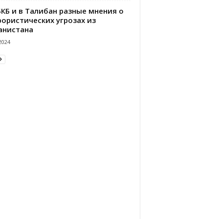
БКБ и в Талибан разные мнения о
рористических угрозах из
анистана
2024