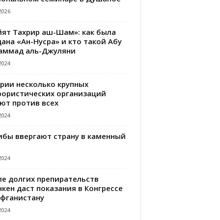
2026
йят Тахрир аш-Шам»: как была
ана «Ан-Нусра» и кто такой Абу
аммад аль-Джуляни
2024
ирии несколько крупных
рористических организаций
ют против всех
2024
ибы ввергают страну в каменный
2024
ле долгих препирательств
кен даст показания в Конгрессе
Афганистану
2024