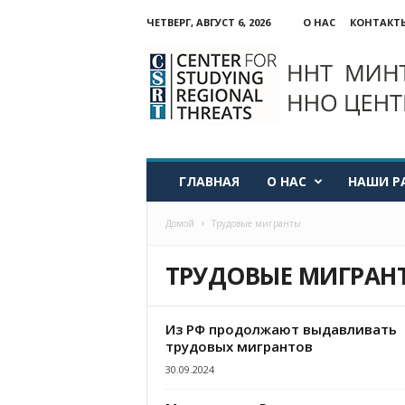
ЧЕТВЕРГ, АВГУСТ 6, 2026
О НАС
КОНТАКТ
ННО:
Центр
изучения
региональных
угроз
ГЛАВНАЯ
О НАС
НАШИ Р
Домой
Трудовые мигранты
ТРУДОВЫЕ МИГРАН
Из РФ продолжают выдавливать
трудовых мигрантов
30.09.2024