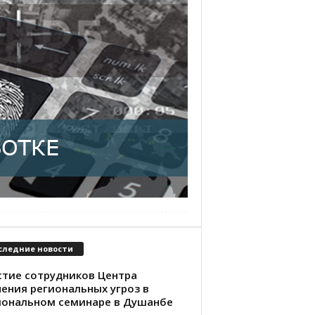
следние новости
стие сотрудников Центра
чения региональных угроз в
иональном семинаре в Душанбе