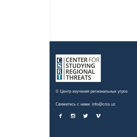
© Центр изучения региональных угроз
Свяжитесь с нами:
info@crss.uz