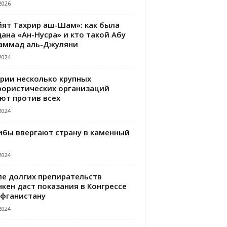
2026
йят Тахрир аш-Шам»: как была
ана «Ан-Нусра» и кто такой Абу
аммад аль-Джуляни
2024
ирии несколько крупных
рористических организаций
ют против всех
2024
ибы ввергают страну в каменный
2024
ле долгих препирательств
кен даст показания в Конгрессе
Афганистану
2024