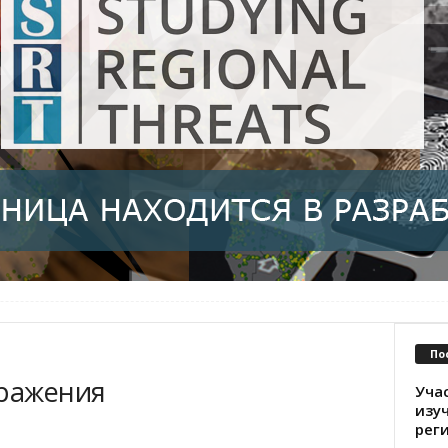
По
бражения
Уча
изу
рег