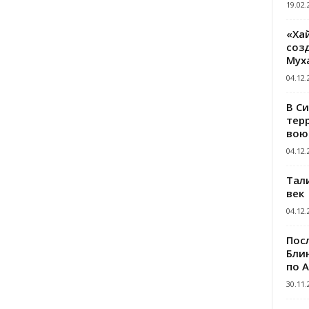
19.02.
«Ха
созд
Мух
04.12.
В С
тер
вою
04.12.
Тал
век
04.12.
Пос
Блин
по 
30.11.