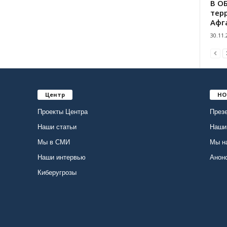
В О
тер
Афг
30.11.
Центр
НО
Проекты Центра
Презе
Наши статьи
Наши
Мы в СМИ
Мы н
Наши интервью
Анон
Киберугрозы