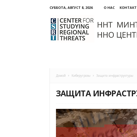
СУББОТА, АВГУСТ 8, 2026
О НАС
КОНТАК
ННО:
Центр
изучения
региональных
угроз
Домой
Киберугрозы
Защита инфраструктуры
ЗАЩИТА ИНФРАСТР