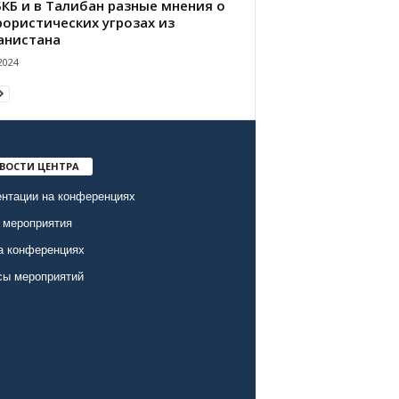
БКБ и в Талибан разные мнения о
рористических угрозах из
анистана
2024
ВОСТИ ЦЕНТРА
нтации на конференциях
 мероприятия
а конференциях
сы мероприятий