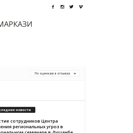
По оценкам в отзывах
следние новости
стие сотрудников Центра
чения региональных угроз в
иональном семинаре в Душанбе