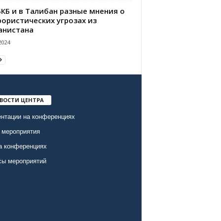
БКБ и в Талибан разные мнения о
рористических угрозах из
анистана
2024
ВОСТИ ЦЕНТРА
нтации на конференциях
 мероприятия
а конференциях
сы мероприятий