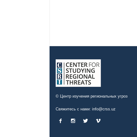
© Центр изучения региональных угроз
Свяжитесь с нами:
info@crss.uz