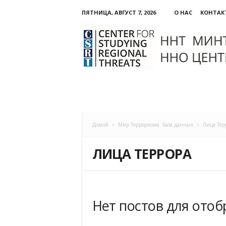
ПЯТНИЦА, АВГУСТ 7, 2026
О НАС
КОНТАК
ННО:
Центр
изучения
региональных
угроз
Домой
Мир Терроризма. База данных
Лица Тер
ЛИЦА ТЕРРОРА
Нет постов для ото