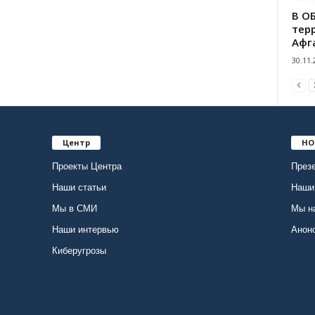
В О
тер
Афг
30.11.
Центр
НО
Проекты Центра
Презе
Наши статьи
Наши
Мы в СМИ
Мы н
Наши интервью
Анон
Киберугрозы