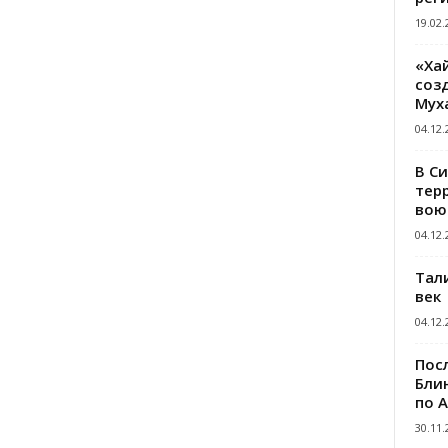
19.02.
«Ха
созд
Мух
04.12.
В С
тер
вою
04.12.
Тал
век
04.12.
Пос
Блин
по 
30.11.