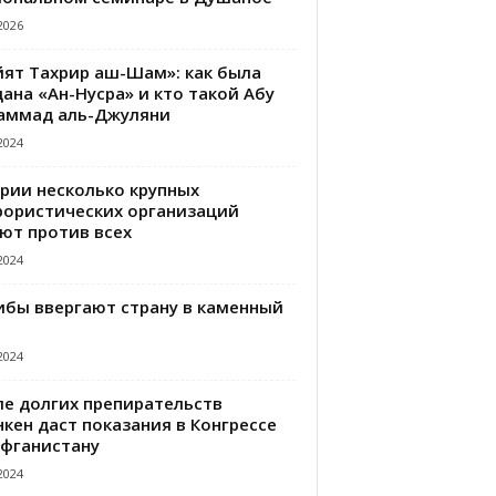
2026
йят Тахрир аш-Шам»: как была
ана «Ан-Нусра» и кто такой Абу
аммад аль-Джуляни
2024
ирии несколько крупных
рористических организаций
ют против всех
2024
ибы ввергают страну в каменный
2024
ле долгих препирательств
кен даст показания в Конгрессе
Афганистану
2024