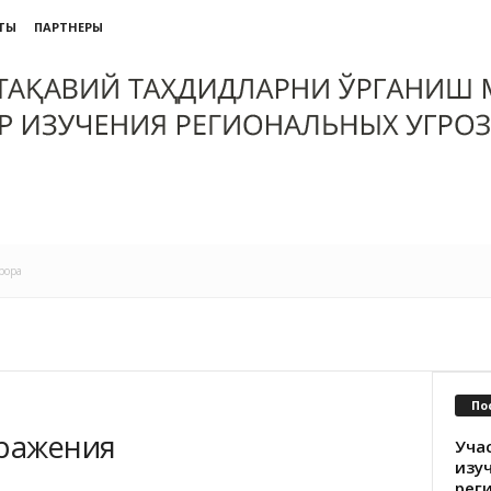
ТЫ
ПАРТНЕРЫ
рора
По
бражения
Уча
изу
рег