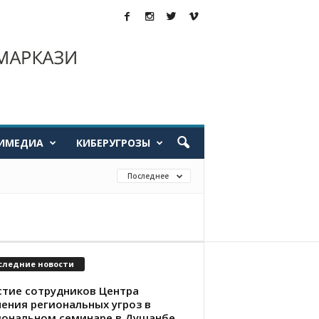
ИМЕДИА
КИБЕРУГРОЗЫ
Последнее
следние новости
стие сотрудников Центра
чения региональных угроз в
иональном семинаре в Душанбе