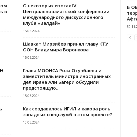
ном
О некоторых итогах IV
В О
ь в
Центральноазиатской конференции
тер
международного дискуссионного
Афг
клуба «Валдай»
30.11.
15.05.2024
Шавкат Мирзиёев принял главу КТУ
ООН Владимира Воронкова
15.05.2024
ОН
Глава МООНСА Роза Отунбаева и
заместитель министра иностранных
дел Ирана Али Багери обсудили
предстоящую...
15.05.2024
ь
Как создавалось ИГИЛ и какова роль
западных спецслужб в этом проекте?
13.05.2024