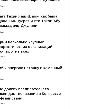
2026
йят Тахрир аш-Шам»: как была
ана «Ан-Нусра» и кто такой Абу
аммад аль-Джуляни
2024
ирии несколько крупных
рористических организаций
ют против всех
2024
ибы ввергают страну в каменный
2024
ле долгих препирательств
кен даст показания в Конгрессе
Афганистану
2024