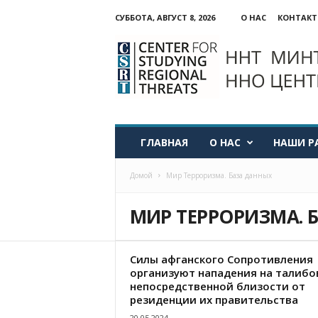
СУББОТА, АВГУСТ 8, 2026
О НАС
КОНТАК
ННО:
Центр
изучения
региональных
угроз
ГЛАВНАЯ
О НАС
НАШИ Р
Домой
Мир Терроризма. База данных
МИР ТЕРРОРИЗМА. 
Силы афганского Сопротивления
организуют нападения на талибо
непосредственной близости от
резиденции их правительства
20.05.2024