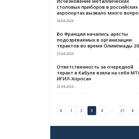
Исчезновение металлических
столовых приборов в российских
аэропортах вызвало много вопро
26.04.2024
Во Франции начались аресты
подозреваемых в организации
терактов во время Олимпиады 2
25.04.2024
Ответственность за очередной
теракт в Кабуле взяла на себя МТ
ИГИЛ-Хоросан
22.04.2024
...
1
2
3
4
21