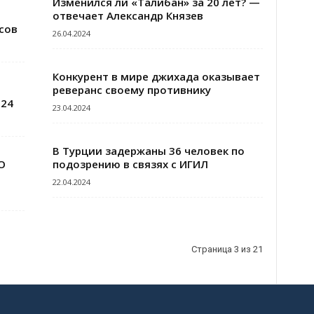
Изменился ли «Талибан» за 20 лет? —
отвечает Александр Князев
сов
26.04.2024
Конкурент в мире джихада оказывает
реверанс своему противнику
024
23.04.2024
В Турции задержаны 36 человек по
О
подозрению в связях с ИГИЛ
22.04.2024
Страница 3 из 21