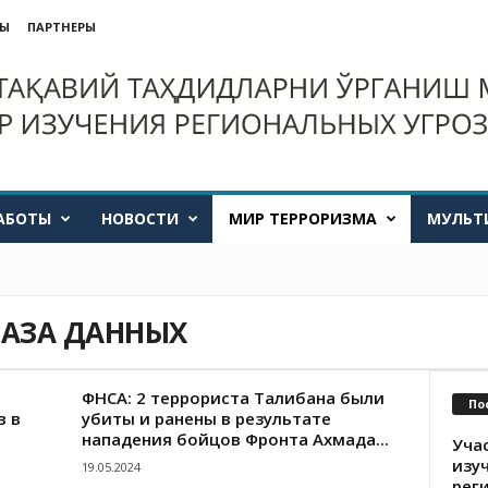
ТЫ
ПАРТНЕРЫ
АБОТЫ
НОВОСТИ
МИР ТЕРРОРИЗМА
МУЛЬТ
БАЗА ДАННЫХ
ФНСА: 2 террориста Талибана были
По
в в
убиты и ранены в результате
нападения бойцов Фронта Ахмада...
Уча
изу
19.05.2024
рег