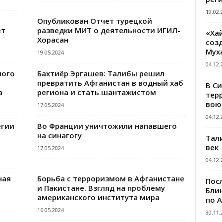
19.02.
Опубликован Отчет турецкой
ет
разведки МИТ о деятельности ИГИЛ-
«Ха
Хорасан
созд
Мух
19.05.2024
04.12.
ного
Бахтиёр Эргашев: Талибы решил
превратить Афганистан в водный хаб
В С
а
региона и стать шантажистом
тер
вою
17.05.2024
04.12.
егии
Во Франции уничтожили напавшего
на синагогу
Тал
век
17.05.2024
04.12.
ная
Борьба с терроризмом в Афганистане
Пос
и Пакистане. Взгляд на проблему
Блин
американского института мира
по 
16.05.2024
30.11.