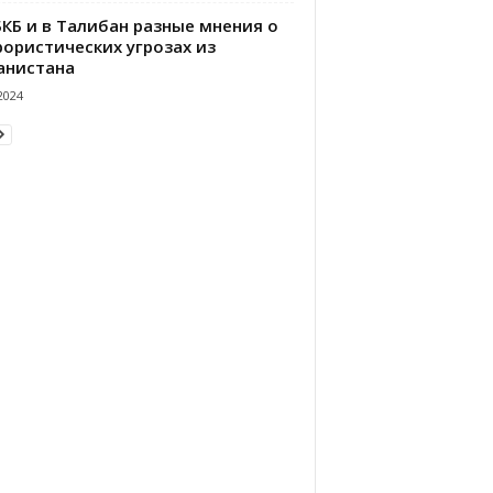
БКБ и в Талибан разные мнения о
рористических угрозах из
анистана
2024