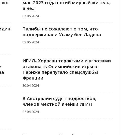
зях
мае 2023 года погиб мирный житель,
а не...
03.05.2024
один
Талибы не сожалеют о том, что
поддерживали Усаму бен Ладена
02.05.2024
ИГИЛ- Хорасан терактами и угрозами
е
атаковать Олимпийские игры в
на
Париже перепугало спецслужбы
Франции
30.04.2024
В Австралии судят подростков,
членов местной ячейки ИГИЛ
26.04.2024