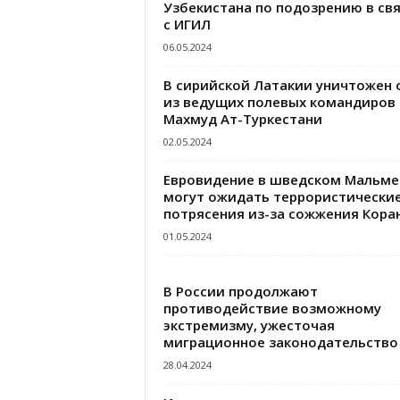
Узбекистана по подозрению в свя
с ИГИЛ
06.05.2024
В сирийской Латакии уничтожен 
из ведущих полевых командиров
Махмуд Ат-Туркестани
02.05.2024
Евровидение в шведском Мальме
могут ожидать террористически
потрясения из-за сожжения Кора
01.05.2024
В России продолжают
противодействие возможному
экстремизму, ужесточая
миграционное законодательство
28.04.2024