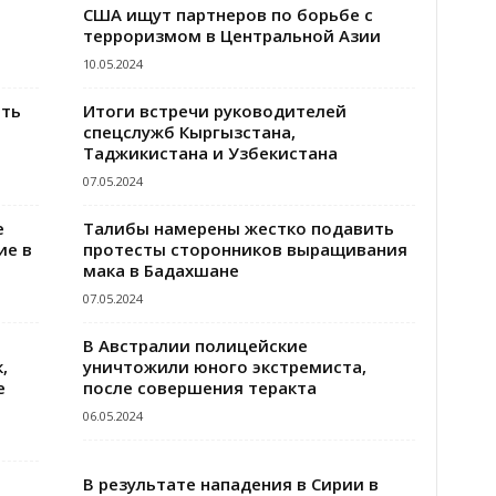
США ищут партнеров по борьбе с
терроризмом в Центральной Азии
10.05.2024
ить
Итоги встречи руководителей
спецслужб Кыргызстана,
Таджикистана и Узбекистана
07.05.2024
е
Талибы намерены жестко подавить
ие в
протесты сторонников выращивания
мака в Бадахшане
07.05.2024
В Австралии полицейские
,
уничтожили юного экстремиста,
е
после совершения теракта
06.05.2024
В результате нападения в Сирии в