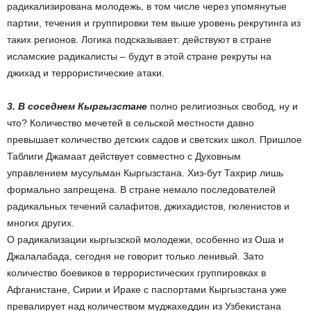
радикализирована молодежь, в том числе через упомянутые
партии, течения и группировки тем выше уровень рекрутинга из
таких регионов. Логика подсказывает: действуют в стране
исламские радикалисты – будут в этой стране рекруты на
джихад и террористические атаки.
3. В соседнем Кыргызстане
полно религиозных свобод, ну и
что? Количество мечетей в сельской местности давно
превышает количество детских садов и светских школ. Пришлое
Таблиги Джамаат действует совместно с Духовным
управлением мусульман Кыргызстана. Хиз-бут Тахрир лишь
формально запрещена. В стране немало последователей
радикальных течений салафитов, джихадистов, гюленистов и
многих других.
О радикализации кыргызской молодежи, особенно из Оша и
Джалалабада, сегодня не говорит только ленивый. Зато
количество боевиков в террористических группировках в
Афганистане, Сирии и Ираке с паспортами Кыргызстана уже
превалирует над количеством муджахеддин из Узбекистана