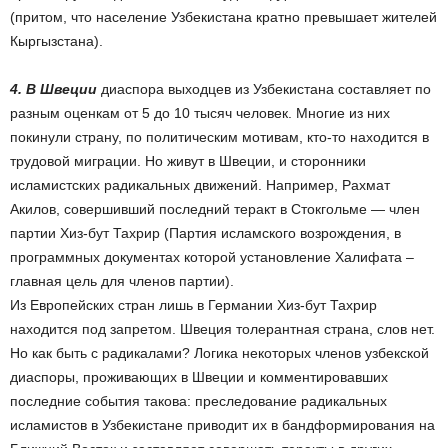
(притом, что население Узбекистана кратно превышает жителей
Кыргызстана).
4. В Швеции
диаспора выходцев из Узбекистана составляет по
разным оценкам от 5 до 10 тысяч человек. Многие из них
покинули страну, по политическим мотивам, кто-то находится в
трудовой миграции. Но живут в Швеции, и сторонники
исламистских радикальных движений. Например, Рахмат
Акилов, совершивший последний теракт в Стокгольме — член
партии Хиз-бут Тахрир (Партия исламского возрождения, в
программных документах которой установление Халифата –
главная цель для членов партии).
Из Европейских стран лишь в Германии Хиз-бут Тахрир
находится под запретом. Швеция толерантная страна, слов нет.
Но как быть с радикалами? Логика некоторых членов узбекской
диаспоры, проживающих в Швеции и комментировавших
последние события такова: преследование радикальных
исламистов в Узбекистане приводит их в бандформирования на