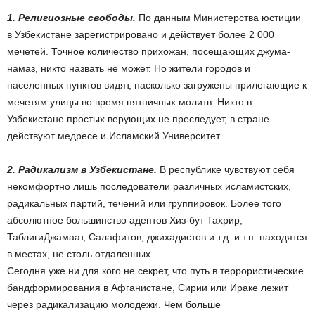
1. Религиозные свободы.
По данным Министерства юстиции
в Узбекистане зарегистрировано и действует более 2 000
мечетей. Точное количество прихожан, посещающих джума-
намаз, никто назвать не может. Но жители городов и
населенных пунктов видят, насколько загружены прилегающие к
мечетям улицы во время пятничных молитв. Никто в
Узбекистане простых верующих не преследует, в стране
действуют медресе и Исламский Университет.
2. Радикализм в Узбекистане.
В республике чувствуют себя
некомфортно лишь последователи различных исламистских,
радикальных партий, течений или группировок. Более того
абсолютное большинство адептов Хиз-бут Тахрир,
ТаблигиДжамаат, Салафитов, джихадистов и т.д. и т.п. находятся
в местах, не столь отдаленных.
Сегодня уже ни для кого не секрет, что путь в террористические
бандформирования в Афганистане, Сирии или Ираке лежит
через радикализацию молодежи. Чем больше