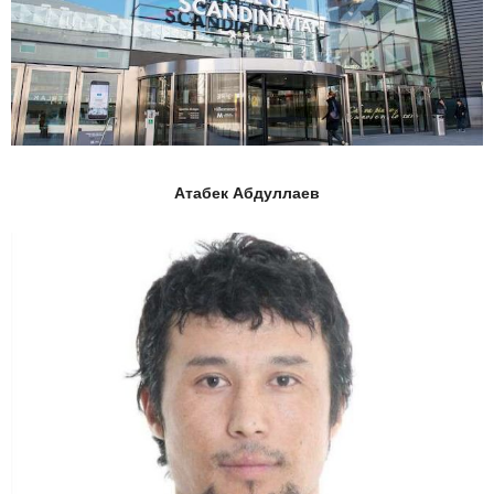
Атабек Абдуллаев