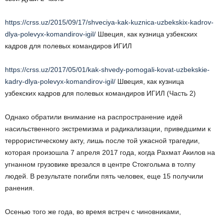
https://crss.uz/2015/09/17/shveciya-kak-kuznica-uzbekskix-kadrov-
dlya-polevyx-komandirov-igil/
Швеция, как кузница узбекских
кадров для полевых командиров ИГИЛ
https://crss.uz/2017/05/01/kak-shvedy-pomogali-kovat-uzbekskie-
kadry-dlya-polevyx-komandirov-igil/
Швеция, как кузница
узбекских кадров для полевых командиров ИГИЛ (Часть 2)
Однако обратили внимание на распространение идей
насильственного экстремизма и радикализации, приведшими к
террористическому акту, лишь после той ужасной трагедии,
которая произошла 7 апреля 2017 года, когда Рахмат Акилов на
угнанном грузовике врезался в центре Стокгольма в толпу
людей. В результате погибли пять человек, еще 15 получили
ранения.
Осенью того же года, во время встреч с чиновниками,