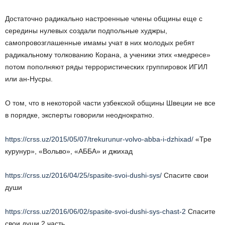
Достаточно радикально настроенные члены общины еще с
середины нулевых создали подпольные худжры,
самопровозглашенные имамы учат в них молодых ребят
радикальному толкованию Корана, а ученики этих «медресе»
потом пополняют ряды террористических группировок ИГИЛ
или ан-Нусры.
О том, что в некоторой части узбекской общины Швеции не все
в порядке, эксперты говорили неоднократно.
https://crss.uz/2015/05/07/trekurunur-volvo-abba-i-dzhixad/
«Тре
курунур», «Вольво», «АББА» и джихад
https://crss.uz/2016/04/25/spasite-svoi-dushi-sys/
Спасите свои
души
https://crss.uz/2016/06/02/spasite-svoi-dushi-sys-chast-2
Спасите
свои души 2 часть