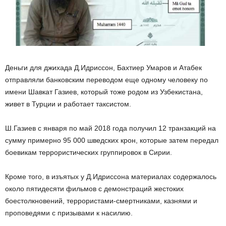
Деньги для джихада Д.Идриссон, Бахтиер Умаров и Атабек
отправляли банковским переводом еще одному человеку по
имени Шавкат Газиев, который тоже родом из Узбекистана,
живет в Турции и работает таксистом.
Ш.Газиев с января по май 2018 года получил 12 транзакций на
сумму примерно 95 000 шведских крон, которые затем передал
боевикам террористических группировок в Сирии.
Кроме того, в изъятых у Д.Идриссона материалах содержалось
около пятидесяти фильмов с демонстраций жестоких
боестолкновений, террористами-смертниками, казнями и
проповедями с призывами к насилию.