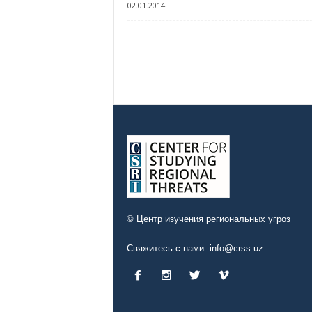
02.01.2014
© Центр изучения региональных угроз
Свяжитесь с нами:
info@crss.uz