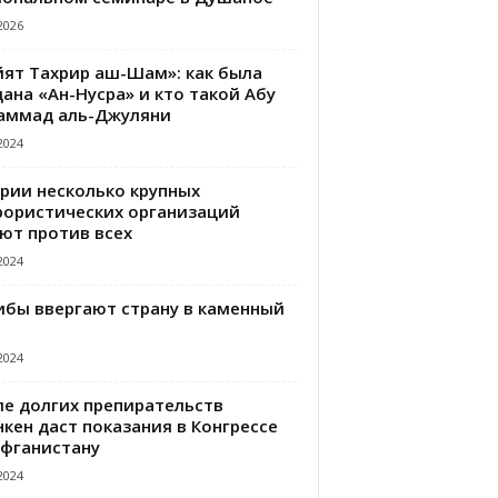
2026
йят Тахрир аш-Шам»: как была
ана «Ан-Нусра» и кто такой Абу
аммад аль-Джуляни
2024
ирии несколько крупных
рористических организаций
ют против всех
2024
ибы ввергают страну в каменный
2024
ле долгих препирательств
кен даст показания в Конгрессе
Афганистану
2024