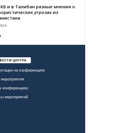
БКБ и в Талибан разные мнения о
рористических угрозах из
анистана
2024
ВОСТИ ЦЕНТРА
нтации на конференциях
 мероприятия
а конференциях
сы мероприятий