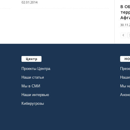
02.01.2014
В О
тер
Афг
30.11.
Центр
НО
Проекты Центра
Презе
Наши статьи
Наши
Мы в СМИ
Мы н
Наши интервью
Анон
Киберугрозы