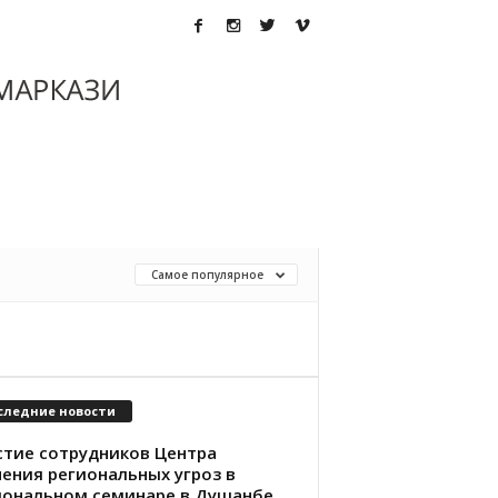
Самое популярное
следние новости
стие сотрудников Центра
чения региональных угроз в
иональном семинаре в Душанбе