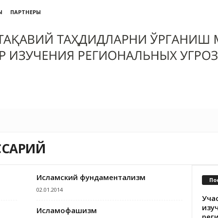
Ы
ПАРТНЕРЫ
ССАРИЙ
Исламский фундаментализм
По
02.01.2014
Уча
изу
Исламофашизм
рег