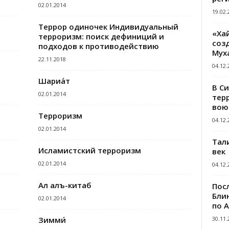
02.01.2014
19.02.
Террор одиночек Индивидуальный
«Ха
терроризм: поиск дефиниций и
созд
подходов к противодействию
Мух
22.11.2018
04.12.
Шариа́т
В С
02.01.2014
тер
вою
Терроризм
04.12.
02.01.2014
Тал
Исламистский терроризм
век
02.01.2014
04.12.
Ал алъ-китаб
Пос
Блин
02.01.2014
по 
30.11.
Зимми́