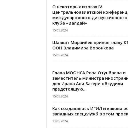
О некоторых итогах IV
Центральноазиатской конференц
международного дискуссионного
клуба «Валдай»
15.05.2024
Шавкат Мирзиёев принял главу К
ООН Владимира Воронкова
15.05.2024
Глава МООНСА Роза Отунбаева и
заместитель министра иностран
дел Ирана Али Багери обсудили
предстоящую...
15.05.2024
Как создавалось ИГИЛ и какова р
западных спецслужб в этом проек
13.05.2024