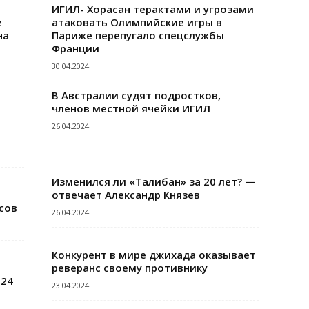
ИГИЛ- Хорасан терактами и угрозами
е
атаковать Олимпийские игры в
на
Париже перепугало спецслужбы
Франции
30.04.2024
В Австралии судят подростков,
членов местной ячейки ИГИЛ
26.04.2024
Изменился ли «Талибан» за 20 лет? —
отвечает Александр Князев
сов
26.04.2024
Конкурент в мире джихада оказывает
реверанс своему противнику
024
23.04.2024