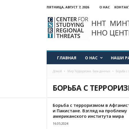
ПЯТНИЦА, АВГУСТ 7, 2026
О НАС
КОНТАК
ННО:
Центр
изучения
региональных
угроз
ГЛАВНАЯ
О НАС
НАШИ Р
Домой
Мир Терроризма. База данных
Борьба с
БОРЬБА С ТЕРРОРИ
Борьба с терроризмом в Афганис
и Пакистане. Взгляд на проблему
американского института мира
16.05.2024