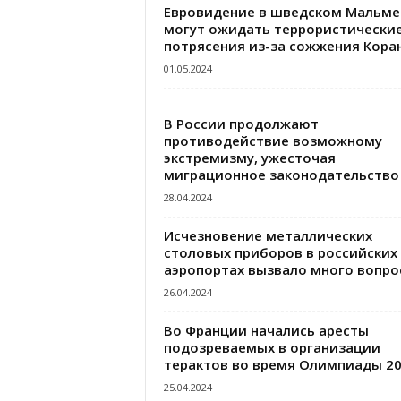
Евровидение в шведском Мальме
могут ожидать террористически
потрясения из-за сожжения Кора
01.05.2024
В России продолжают
противодействие возможному
экстремизму, ужесточая
миграционное законодательство
28.04.2024
Исчезновение металлических
столовых приборов в российских
аэропортах вызвало много вопро
26.04.2024
Во Франции начались аресты
подозреваемых в организации
терактов во время Олимпиады 2
25.04.2024