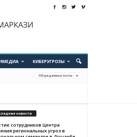
ИМЕДИА
КИБЕРУГРОЗЫ
Обсуждаемые посты
следние новости
стие сотрудников Центра
чения региональных угроз в
иональном семинаре в Душанбе