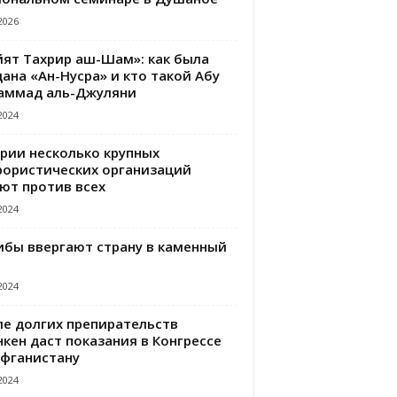
2026
йят Тахрир аш-Шам»: как была
ана «Ан-Нусра» и кто такой Абу
аммад аль-Джуляни
2024
ирии несколько крупных
рористических организаций
ют против всех
2024
ибы ввергают страну в каменный
2024
ле долгих препирательств
кен даст показания в Конгрессе
Афганистану
2024