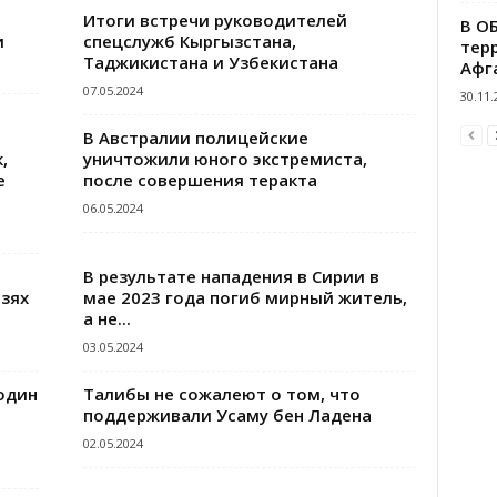
Итоги встречи руководителей
В О
и
спецслужб Кыргызстана,
тер
Таджикистана и Узбекистана
Афг
07.05.2024
30.11.
В Австралии полицейские
,
уничтожили юного экстремиста,
е
после совершения теракта
06.05.2024
В результате нападения в Сирии в
зях
мае 2023 года погиб мирный житель,
а не...
03.05.2024
один
Талибы не сожалеют о том, что
поддерживали Усаму бен Ладена
02.05.2024