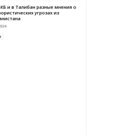
БКБ и в Талибан разные мнения о
рористических угрозах из
анистана
2024