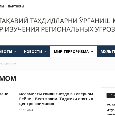
ТЫ
ПАРТНЕРЫ
АБОТЫ
НОВОСТИ
МИР ТЕРРОРИЗМА
МУЛЬТ
 терроризмом
ЗМОМ
тане
Исламисты свили гнездо в Северном
По
Рейне – Вестфалии. Таджики опять в
центре внимания
Уча
изу
15.05.2024
рег