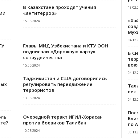
В Казахстане проходят учения
19.02.
ии
«антитеррор»
«Ха
15.05.2024
созд
Мух
04.12.
ТУ
Главы МИД Узбекистана и КТУ ООН
подписали «Дорожную карту»
В С
сотрудничества
тер
вою
15.05.2024
04.12.
Таджикистан и США договорились
ных
регулировать передвижение
Тал
террористов
век
13.05.2024
04.12.
Пос
оль
Очередной теракт ИГИЛ-Хорасан
Блин
те?
против боевиков Талибан
по 
10.05.2024
30.11.