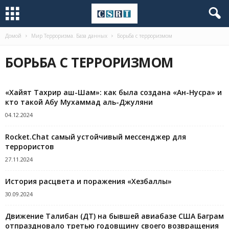
Домой
Мир Терроризма. База данных
Борьба с терроризмом
БОРЬБА С ТЕРРОРИЗМОМ
«Хайят Тахрир аш-Шам»: как была создана «Ан-Нусра» и
кто такой Абу Мухаммад аль-Джуляни
04.12.2024
Rocket.Chat самый устойчивый мессенджер для
террористов
27.11.2024
История расцвета и поражения «Хезбаллы»
30.09.2024
Движение Талибан (ДТ) на бывшей авиабазе США Баграм
отпраздновало третью годовщину своего возвращения