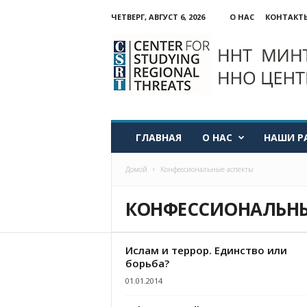
ЧЕТВЕРГ, АВГУСТ 6, 2026
О НАС
КОНТАКТ
ННО:
Центр
изучения
региональных
угроз
ГЛАВНАЯ
О НАС
НАШИ Р
Домой
Конфессиональные аспекты
КОНФЕССИОНАЛЬНЫ
Ислам и террор. Единство или
борьба?
01.01.2014