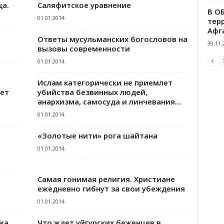
ца.
Саляфитское уравнение
В О
01.01.2014
тер
Афг
Ответы мусульманских богословов на
30.11.
вызовы современности
01.01.2014
Ислам категорически не приемлет
ет
убийства безвинных людей,
анархизма, самосуда и линчевания…
01.01.2014
«Золотые нити» рога шайтана
01.01.2014
Самая гонимая религия. Христиане
ежедневно гибнут за свои убеждения
01.01.2014
ка
Что ждет уйгурских беженцев в