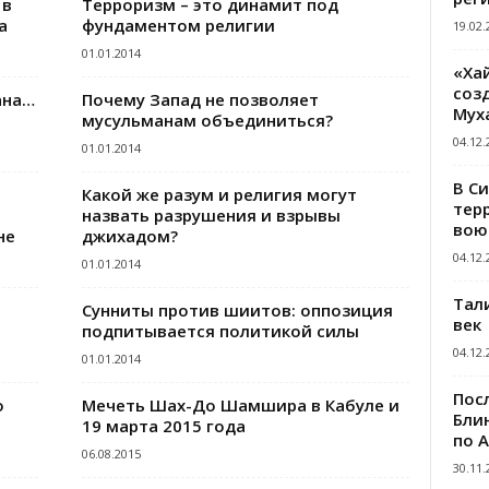
 в
Терроризм – это динамит под
а
фундаментом религии
19.02.
01.01.2014
«Ха
созд
ана…
Почему Запад не позволяет
Мух
мусульманам объединиться?
04.12.
01.01.2014
В С
Какой же разум и религия могут
тер
назвать разрушения и взрывы
вою
не
джихадом?
04.12.
01.01.2014
Тал
Сунниты против шиитов: оппозиция
век
подпитывается политикой силы
04.12.
01.01.2014
Пос
о
Мечеть Шах-До Шамшира в Кабуле и
Блин
19 марта 2015 года
по 
06.08.2015
30.11.