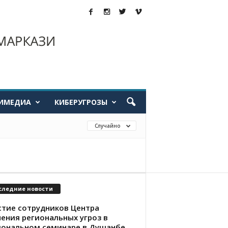
ИМЕДИА
КИБЕРУГРОЗЫ
Случайно
следние новости
стие сотрудников Центра
чения региональных угроз в
иональном семинаре в Душанбе