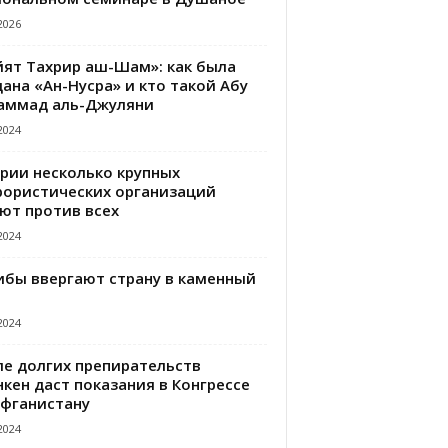
2026
йят Тахрир аш-Шам»: как была
ана «Ан-Нусра» и кто такой Абу
аммад аль-Джуляни
2024
ирии несколько крупных
рористических организаций
ют против всех
2024
ибы ввергают страну в каменный
2024
ле долгих препирательств
кен даст показания в Конгрессе
Афганистану
2024