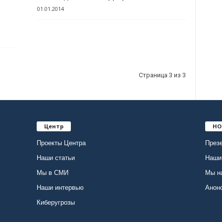
01.01.2014
Страница 3 из 3
Центр
НО
Проекты Центра
Презе
Наши статьи
Наши
Мы в СМИ
Мы н
Наши интервью
Анон
Киберугрозы