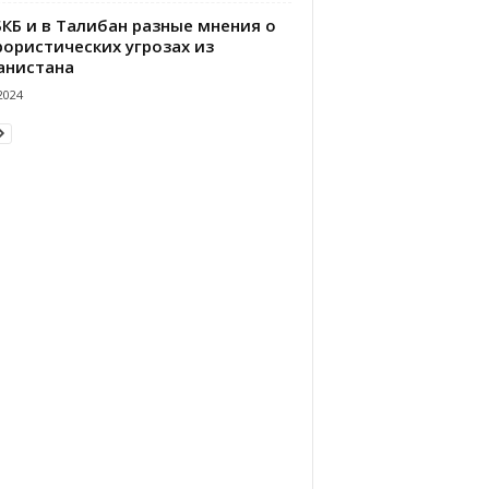
БКБ и в Талибан разные мнения о
рористических угрозах из
анистана
2024