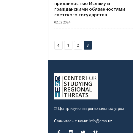
преданностью Исламу и
гражданскими обязанностями
светского государства
02.02.2024
1
2
3
© Центр изучения региональных угроз
Свяжитесь с нами:
info@crss.uz