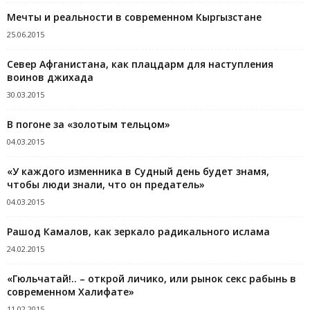
Мечты и реальности в современном Кыргызстане
25.06.2015
Север Афганистана, как плацдарм для наступления
воинов джихада
30.03.2015
В погоне за «золотым тельцом»
04.03.2015
«У каждого изменника в Судный день будет знамя,
чтобы люди знали, что он предатель»
04.03.2015
Рашод Камалов, как зеркало радикального ислама
24.02.2015
«Гюльчатай!.. – открой личико, или рынок секс рабынь в
современном Халифате»
11.02.2015