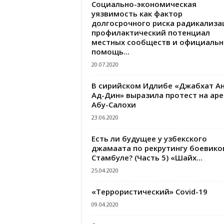
Социально-экономическая
уязвимость как фактор
долгосрочного риска радикализа
профилактический потенциал
местных сообществ и официальн
помощь...
20.07.2020
В сирийском Идлибе «Джабхат А
Ад-Дин» выразила протест на аре
Абу-Салохи
23.06.2020
Есть ли будущее у узбекского
джамаата по рекрутингу боевико
Стамбуле? (Часть 5) «Шайх...
25.04.2020
«Террористический» Covid-19
09.04.2020