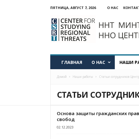
ПЯТНИЦА, АВГУСТ 7, 2026
О НАС
КОНТАК
ННО:
Центр
изучения
региональных
угроз
ГЛАВНАЯ
О НАС
НАШИ Р
Домой
Наши работы
Статьи сотрудников Цент
СТАТЬИ СОТРУДНИК
Основа защиты гражданских прав
свобод
02.12.2023