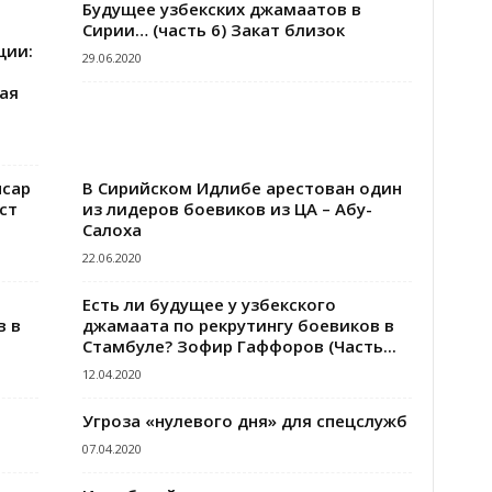
Будущее узбекских джамаатов в
Сирии… (часть 6) Закат близок
ции:
29.06.2020
ая
нсар
В Сирийском Идлибе арестован один
ст
из лидеров боевиков из ЦА – Абу-
Салоха
22.06.2020
Есть ли будущее у узбекского
в в
джамаата по рекрутингу боевиков в
Стамбуле? Зофир Гаффоров (Часть...
12.04.2020
Угроза «нулевого дня» для спецслужб
07.04.2020