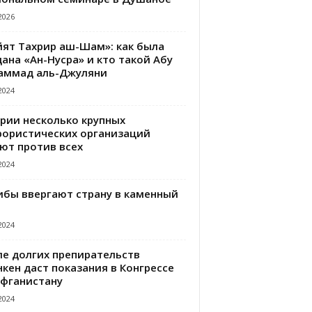
2026
йят Тахрир аш-Шам»: как была
ана «Ан-Нусра» и кто такой Абу
аммад аль-Джуляни
2024
ирии несколько крупных
рористических организаций
ют против всех
2024
ибы ввергают страну в каменный
2024
ле долгих препирательств
кен даст показания в Конгрессе
Афганистану
2024