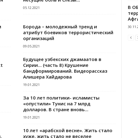
В О
05.12.2021
тер
Афг
и
Борода – молодежный тренд и
30.11.
атрибут боевиков террористический
организаций
09.05.2021
Будущее узбекских джамаатов в
ct
Сирии… (часть 8) Крушение
бандформирований. Видеорассказ
Алишера Хайдарова
19.01.2021
За 10 лет политики- исламисты
«опустили» Тунис на 7 млрд
долларов. В стране вновь...
19.01.2021
10 лет «арабской весне». Жить стало
.
хуже, жить стало не веселее