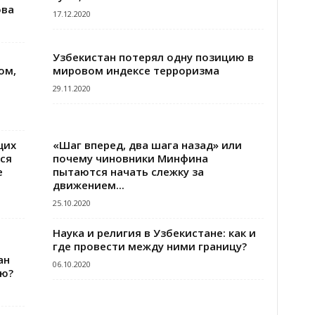
ова
17.12.2020
Узбекистан потерял одну позицию в
ом,
мировом индексе терроризма
29.11.2020
щих
«Шаг вперед, два шага назад» или
ся
почему чиновники Минфина
е
пытаются начать слежку за
движением...
25.10.2020
Наука и религия в Узбекистане: как и
где провести между ними границу?
ан
06.10.2020
ию?