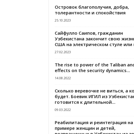
Островок благополучия, добра,
толерантности и спокойствия
25.10.2023
Сайфулло Саипов, гражданин
Узбекистана закончит свою жизн
США на электрическом стуле или в
27.02.2023
The rise to power of the Taliban and
effects on the security dynamics...
14.08.2022
Сколько веревочке не виться, а к
будет. Боевик ИГИЛ из Узбекиста
готовится к длительной...
09.03.2022
Реабилитация и реинтеграция на
примере женщин и детей,
возвращенных в Узбекистан из з