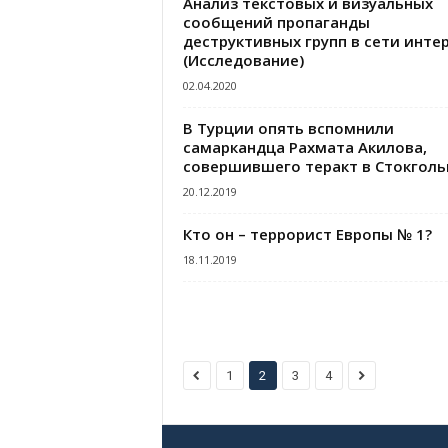
Анализ текстовых и визуальных
сообщений пропаганды
деструктивных групп в сети инте
(Исследование)
02.04.2020
В Турции опять вспомнили
самаркандца Рахмата Акилова,
совершившего теракт в Стокгол
20.12.2019
Кто он – террорист Европы № 1?
18.11.2019
1
2
3
4