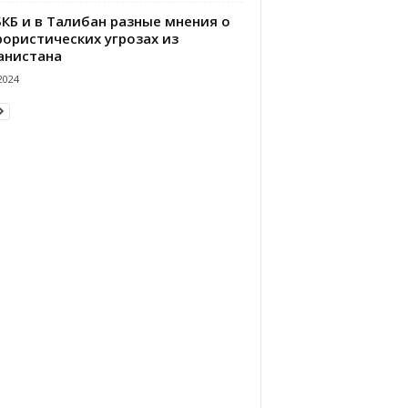
БКБ и в Талибан разные мнения о
рористических угрозах из
анистана
2024