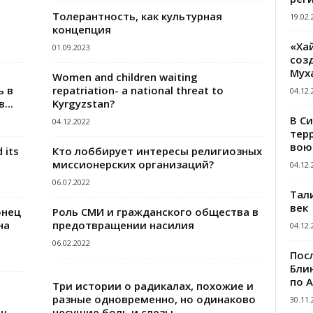
Толерантность, как культурная
19.02.
концепция
«Ха
01.09.2023
созд
Мух
Women and children waiting
ь в
repatriation- a national threat to
04.12.
...
Kyrgyzstan?
В С
04.12.2022
тер
вою
 its
Кто лоббирует интересы религиозных
миссионерских организаций?
04.12.
06.07.2022
Тал
век
онец
Роль СМИ и гражданского общества в
на
предотвращении насилия
04.12.
06.02.2022
Пос
Блин
по 
Три истории о радикалах, похожие и
разные одновременно, но одинаково
30.11.
он
несущие боль и слезы...